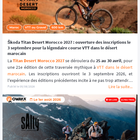
Škoda Titan Desert Morocco 2027 : ouverture des inscriptions le
3 septembre pour la légendaire course VTT dans le désert
marocain
La 
Titan Desert Morocco 2027
 se déroulera du 
25 au 30 avril
, pour 
une 21e édition de cette traversée mythique à 
VTT dans le désert 
marocain
. Les inscriptions ouvriront le 3 septembre 2026, et 
l'expérience des éditions précédentes incite à ne pas trop attendre : 
Lire la suite...
le tarif early bird, réservé aux 100 premiers inscrits, s'est envolé en 
Publié le
05/08/2026
quelques heures les années passées.