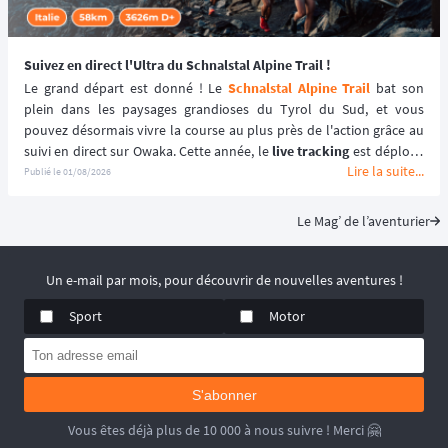
Suivez en direct l'Ultra du Schnalstal Alpine Trail !
Le grand départ est donné ! Le 
Schnalstal Alpine Trail
 bat son 
plein dans les paysages grandioses du Tyrol du Sud, et vous 
pouvez désormais vivre la course au plus près de l'action grâce au 
suivi en direct sur Owaka. Cette année, le 
live tracking
 est déployé 
Lire la suite...
spécifiquement pour la distance reine de l'événement afin de 
Publié le
01/08/2026
garantir une expérience sécurisée et immersive. ⛰️🏃‍♂️
Le Mag’ de l’aventurier
Un e-mail par mois, pour découvrir de nouvelles aventures !
Sport
Motor
S'abonner
Vous êtes déjà plus de 10 000 à nous suivre ! Merci 🤗