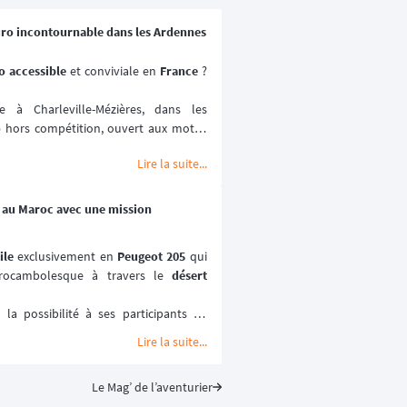
uro incontournable dans les Ardennes
 accessible 
et conviviale en 
France
 ? 
à Charleville-Mézières, dans les 
o
 hors compétition, ouvert aux motos 
Lire la suite...
ville-Mézières en Ardennes (MCCMA) 
ture moto
 mise sur le plaisir de rouler 
ométrée. 😉
5 au Maroc avec une mission
ptembre 2026.
ile
 exclusivement en 
Peugeot 205
 qui 
ocambolesque à travers le 
désert 
a possibilité à ses participants de 
ses paysages les plus emblématiques et 
Lire la suite...
miers rallye-raids
, le 
205 Trophée
 est 
Le Mag’ de l’aventurier
rtif qui prône la 
solidarité
 et le 