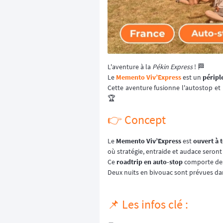
L'aventure à la
Pékin Express
! 🏁
Le
Memento Viv’Express
est un
péripl
Cette aventure fusionne l'autostop et
🏆
👉 Concept
Le
Memento Viv’Express
est
ouvert à 
où stratégie, entraide et audace seront 
Ce
roadtrip en auto-stop
comporte des 
Deux nuits en bivouac sont prévues dans
📌 Les infos clé :