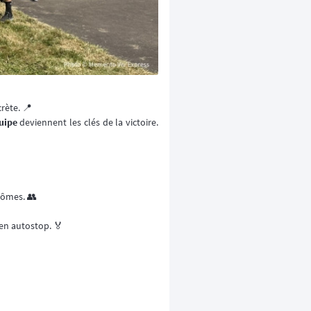
rète. 📍
quipe
deviennent les clés de la victoire.
nômes. 👥
 en autostop. 🏅