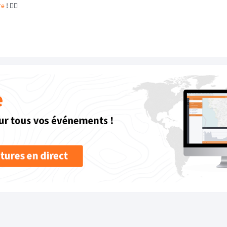
re
! 👈🏻