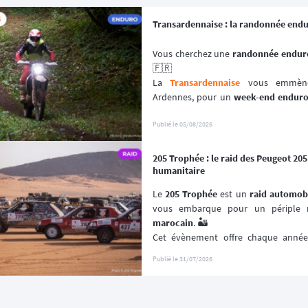
Transardennaise : la randonnée end
Vous cherchez une 
randonnée enduro
🇫🇷
La 
Transardennaise
 vous emmène 
Ardennes, pour un 
week-end endur
enduro, trail et trial dès 125 cm³. 🏍️
Portée par le Moto Club de Charle
Publié le
05/08/2026
depuis plus de 30 éditions, cette 
aven
plutôt que sur la performance chron
205 Trophée : le raid des Peugeot 20
📆 Prochaines dates : du 19 au 20 Se
humanitaire
Le 
205 Trophée
 est un 
raid automob
vous embarque pour un périple r
marocain
. 🏜️
Cet évènement offre chaque année l
(re)découvrir le Maroc en traversant 
Publié le
31/07/2026
les plus désertiques. 🌵
Visant à renouer avec l’esprit des 
pre
un 
véritable défi humain
 et spo