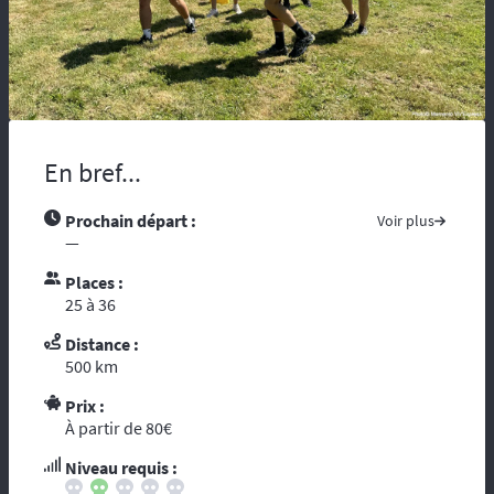
maladie, vous risquez d’être coupés du
monde et de tous moyens de secours.
Compter sur l’assistance des autochtones
n’est pas toujours aisée …. Nous vous
recommandons de partir avec tous les
contacts administratifs et de secours
disponibles sur les pays traversés, prenez
En bref...
avec vous les guides touristiques comme : «
le Guide du Routard ». Et par ces temps de
Prochain départ :
Voir plus
crise mondiale, consultez le site du ministère
—
des affaires étrangères :
« Conseils aux
voyageurs »
. Le réseau GSM n’offre pas une
Places :
couverture à 100%, donc il est fortement
25 à 36
conseillé voire indispensable de se munir
Distance :
d’un téléphone ou d’une balise satellitaire.
500 km
L’organisation dispose d’un
personnel
diplômé de brevet d’Etat
et de premier
Prix :
secours. Dans le cadre d’une randonnée,
À partir de 80€
vous vous reposez sur l’ouvreur et le
fermeur qui ont les compétences
Niveau requis :
d’intervention des premiers secours et les