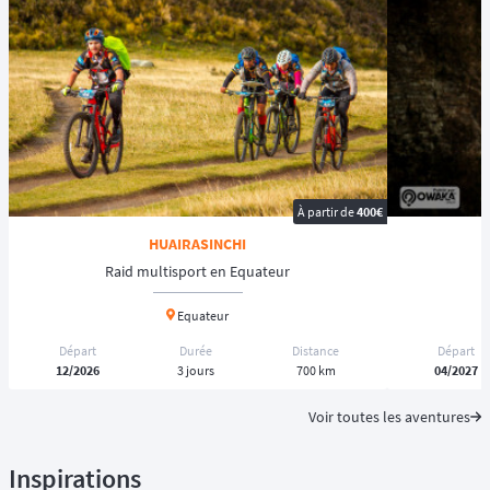
À partir de
400€
HUAIRASINCHI
Raid multisport en Equateur
Equateur
Départ
Durée
Distance
Départ
12/2026
3 jours
700 km
04/2027
Voir toutes les aventures
Inspirations