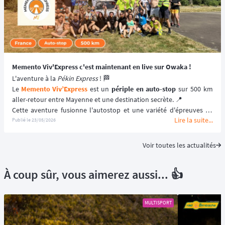
Memento Viv'Express c'est maintenant en live sur Owaka !
L'aventure à la 
Pékin Express
 ! 🏁
Le 
Memento Viv’Express
 est un 
périple en auto-stop
 sur 500 km 
aller-retour entre Mayenne et une destination secrète. 📍
Cette aventure fusionne l'autostop et une variété d'épreuves en 
Lire la suite...
tout genre où la 
malice
, l'agilité et l
'esprit d'équipe
 deviennent les 
Publié le
23/05/2026
clés de la victoire. 🏆
Voir toutes les actualités
À coup sûr, vous aimerez aussi... 👍
MULTISPORT