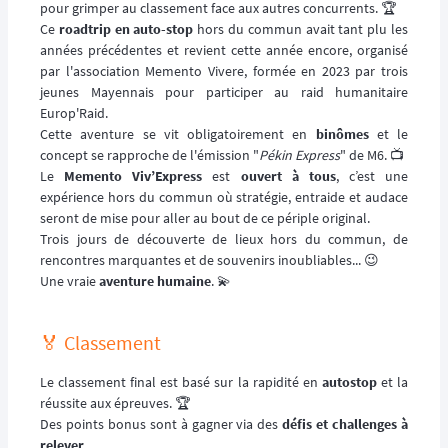
pour grimper au classement face aux autres concurrents. 🏆
Ce
roadtrip en auto-stop
hors du commun avait tant plu les
années précédentes et revient cette année encore, organisé
par l'association Memento Vivere, formée en 2023 par trois
jeunes Mayennais pour participer au raid humanitaire
Europ'Raid.
Cette aventure se vit obligatoirement en
binômes
et le
concept se rapproche de l'émission "
Pékin Express
" de M6. 📺
Le
Memento Viv’Express
est
ouvert à tous
, c’est une
expérience hors du commun où stratégie, entraide et audace
seront de mise pour aller au bout de ce périple original.
Trois jours de découverte de lieux hors du commun, de
rencontres marquantes et de souvenirs inoubliables... 😉
Une vraie
aventure humaine
. 💫
🏅 Classement
Le classement final est basé sur la rapidité en
autostop
et la
réussite aux épreuves. 🏆
Des points bonus sont à gagner via des
défis et challenges à
relever
.