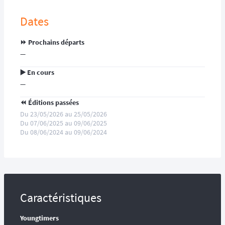
Dates
⏩️ Prochains départs
—
▶️ En cours
—
⏪️ Éditions passées
Du 23/05/2026 au 25/05/2026
Du 07/06/2025 au 09/06/2025
Du 08/06/2024 au 09/06/2024
Caractéristiques
Youngtimers