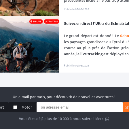
précédentes incite à ne pas trop attendr
premiers inscrits, s'est envolé en que
Publié le
05/08/2026
Suivez en direct l'Ultra du Schnalstal 
Le grand départ est donné ! Le 
Schna
les paysages grandioses du Tyrol du S
course au plus près de l'action grâc
année, le 
live tracking
 est déployé sp
l'événement afin de garantir une expér
Publié le
01/08/2026
Un e-mail par mois, pour découvrir de nouvelles aventures !
ort
Motor
S
Vous êtes déjà plus de 10 000 à nous suivre ! Merci 🤗