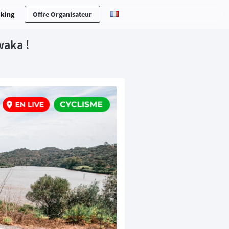
cking
Offre Organisateur
waka !