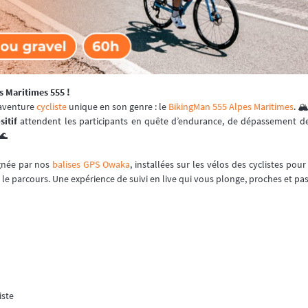
es Maritimes 555 !
 aventure
cycliste
unique en son genre : le
BikingMan 555 Alpes Maritimes
. 🏔
sitif
attendent les participants en quête d’endurance, de dépassement de
🌊
gnée par nos
balises GPS Owaka
, installées sur les vélos des cyclistes pour
r le parcours. Une expérience de suivi en live qui vous plonge, proches et pas
iste