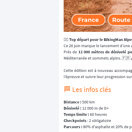
🚴‍♂️ Top départ pour le BikingMan Alp
Ce 26 juin marque le lancement d’une
Près de
12 000 mètres de dénivelé po
Méditerranée et sommets alpins. 🇫🇷 
Cette édition est à nouveau accompa
l’épreuve et suivre leur progression su
🏁 Les infos clés
Distance :
500 km
Dénivelé :
12 000 m de D+
Temps limite :
60 heures
Checkpoints
: 2 obligatoire
Parcours :
80% d'asphalte et 20% de p