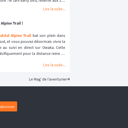
e : le tarif early bird, réservé aux 100 
lques heures les années passées.
Lire la suite...
Alpine Trail !
lstal Alpine Trail
 bat son plein dans 
ud, et vous pouvez désormais vivre la 
e au suivi en direct sur Owaka. Cette 
écifiquement pour la distance reine de 
ience sécurisée et immersive. ⛰️🏃‍♂️
Lire la suite...
Le Mag’ de l’aventurier
'abonner