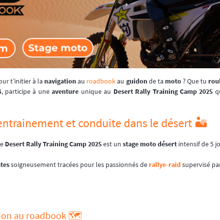
ur t’initier à la
navigation
au
roadbook
au
guidon
de ta
moto
? Que tu
rou
S
, participe à une
aventure
unique au
Desert Rally Training Camp 2025
qu
 entrainement et conduite dans le désert 🏜️
le
Desert Rally Training Camp 2025
est un
stage moto désert
intensif de 5 j
tes
soigneusement tracées pour les passionnés de
rallye-raid
supervisé par
tion au roadbook 🗺️