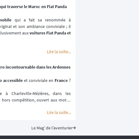
qui traverse le Maroc en Fiat Panda
mobile
 qui a fait sa renommée à 
iginal et son ambiance conviviale ; il 
xlusivement aux 
voitures Fiat Panda et 
e déroule au coeur du 
désert marocain
Lire la suite...

 2027.
uro incontournable dans les Ardennes
 accessible 
et conviviale en 
France
 ? 
à Charleville-Mézières, dans les 
o
 hors compétition, ouvert aux motos 
Lire la suite...
ville-Mézières en Ardennes (MCCMA) 
ture moto
 mise sur le plaisir de rouler 
ométrée. 😉
Le Mag’ de l’aventurier
ptembre 2026.