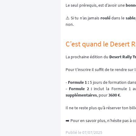
Le seul prérequis, est d’avoir une
bonne
⚠️ Si tu n’as jamais
roulé
dans le
sable
non.
C’est quand le Desert R
La prochaine édition du
Desert Rally 
Pour t’inscrire il suffit de te rendre su
- Formule 1 :
5 jours de formation dans
- Formule 2 :
inclut la Formule 1 
supplémentaires
, pour
3600 €
.
Il ne te reste plus qu’à réserver ton bil
➡️ Pour en savoir plus, n’hésite pas à 
Publié le
07/07/2025