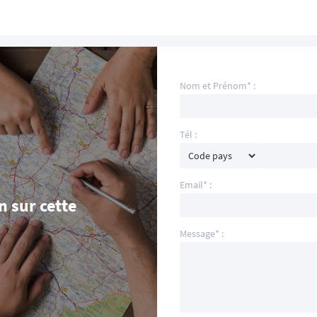
Nom et Prénom* :
Tél :
Email* :
 sur cette
Message* :