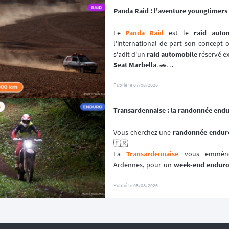
Panda Raid : l'aventure youngtimers 
Le 
Panda Raid
 est le 
raid auto
l'international de part son concept or
s'adit d'un 
raid automobile
 réservé e
Seat Marbella
. 🚗
Une véritable 
aventure offroad
 qui s
à bord de 
véhicules youngtimers
. 🚘
Publié le
07/08/2026
📆 Prochaines dates : du 3 au 10 avril
Transardennaise : la randonnée end
Vous cherchez une 
randonnée enduro
🇫🇷
La 
Transardennaise
 vous emmène 
Ardennes, pour un 
week-end endur
enduro, trail et trial dès 125 cm³. 🏍️
Portée par le Moto Club de Charle
Publié le
05/08/2026
depuis plus de 30 éditions, cette 
aven
plutôt que sur la performance chron
📆 Prochaines dates : du 19 au 20 Se