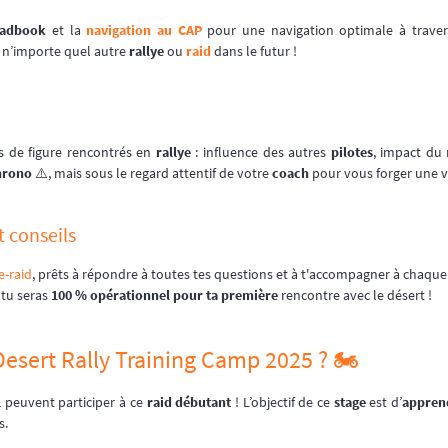
oadbook
et la
navigation au CAP
pour une navigation optimale à traver
à n’importe quel autre
rallye
ou
raid
dans le futur !
s de figure rencontrés en
rallye
: influence des autres
pilotes
, impact du 
hrono
⚠️, mais sous le regard attentif de votre
coach
pour vous forger une v
t conseils
e-raid
, prêts à répondre à toutes tes questions et à t'accompagner à chaque
, tu seras
100 % opérationnel pour ta première
rencontre avec le désert !
Desert Rally Training Camp 2025 ? 🏍️
l
peuvent participer à ce
raid débutant
! L’objectif de ce
stage
est d’
appren
s.