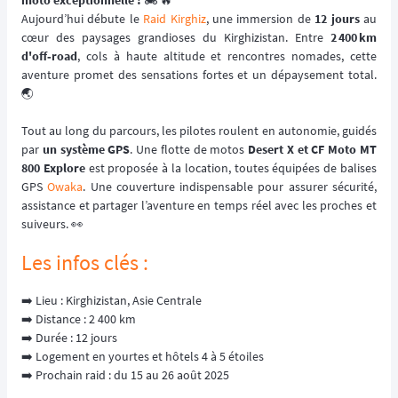
moto exceptionnelle !
🏍️ 🔥
Aujourd’hui débute le
Raid Kirghiz
, une immersion de
12 jours
au
cœur des paysages grandioses du Kirghizistan. Entre
2 400 km
d'off‑road
, cols à haute altitude et rencontres nomades, cette
aventure promet des sensations fortes et un dépaysement total.
🌏
Tout au long du parcours, les pilotes roulent en autonomie, guidés
par
un système GPS
. Une flotte de motos
Desert X et CF Moto MT
800 Explore
est proposée à la location, toutes équipées de balises
GPS
Owaka
. Une couverture indispensable pour assurer sécurité,
assistance et partager l’aventure en temps réel avec les proches et
suiveurs. 👀
Les infos clés :
➡️ Lieu : Kirghizistan, Asie Centrale
➡️ Distance : 2 400 km
➡️ Durée : 12 jours
➡️ Logement en yourtes et hôtels 4 à 5 étoiles
➡️ Prochain raid : du 15 au 26 août 2025