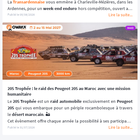
La 
Transardennaise
 vous emmène à Charleville-Mézières, dans les 
Ardennes, pour un 
week-end enduro
 hors compétition, ouvert aux 
Lire la suite...
motos enduro, trail et trial dès 125 cm³. 🏍️
Publié le
05/08/2026
Portée par le Moto Club de Charleville-Mézières en Ardennes 
(MCCMA) depuis plus de 30 éditions, cette 
aventure moto
 mise sur 
le plaisir de rouler plutôt que sur la performance chronométrée. 
😉
📆 Prochaines dates : du 19 au 20 Septembre 2026.
205 Trophée : le raid des Peugeot 205 au Maroc avec une mission
humanitaire
Le 
205 Trophée
 est un 
raid automobile
 exclusivement en 
Peugeot 
205
 qui vous embarque pour un périple rocambolesque à travers 
le 
désert marocain
. 🏜️
Cet évènement offre chaque année la possibilité à ses participants 
Lire la suite...
de (re)découvrir le Maroc en traversant ses paysages les plus 
Publié le
31/07/2026
emblématiques et les plus désertiques. 🌵