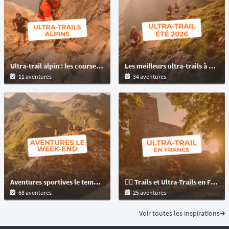
Ultra-trail alpin : les courses les plus techniques et sauvages des Alpes
Les meilleurs ultra-trails à courir cet été 2026 dans le monde
11 aventures
34 aventures
Aventures sportives le temps d'un week-end : trail, VTT, gravel
🏃‍♂️ Trails et Ultra-Trails en France & Outre-Mer : les plus belles aventures à découvrir
68 aventures
25 aventures
Voir toutes les inspirations