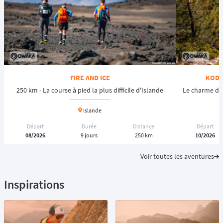
FIRE AND ICE
KODI
250 km - La course à pied la plus difficile d'Islande
Le charme de
Islande
Départ
Durée
Distance
Départ
08/2026
9 jours
250 km
10/2026
Voir toutes les aventures
Inspirations