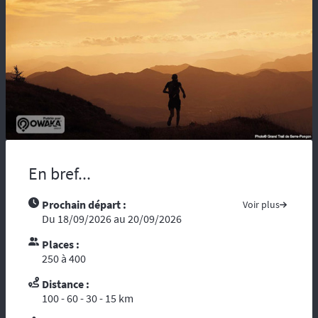
maladie, vous risquez d’être coupés du
monde et de tous moyens de secours.
Compter sur l’assistance des autochtones
n’est pas toujours aisée …. Nous vous
recommandons de partir avec tous les
contacts administratifs et de secours
disponibles sur les pays traversés, prenez
avec vous les guides touristiques comme : «
le Guide du Routard ». Et par ces temps de
crise mondiale, consultez le site du ministère
des affaires étrangères :
« Conseils aux
En bref...
voyageurs »
. Le réseau GSM n’offre pas une
couverture à 100%, donc il est fortement
Prochain départ :
Voir plus
conseillé voire indispensable de se munir
Du 18/09/2026 au 20/09/2026
d’un téléphone ou d’une balise satellitaire.
L’organisation dispose d’un
personnel
Places :
diplômé de brevet d’Etat
et de premier
250 à 400
secours. Dans le cadre d’une randonnée,
vous vous reposez sur l’ouvreur et le
Distance :
fermeur qui ont les compétences
100 - 60 - 30 - 15 km
d’intervention des premiers secours et les