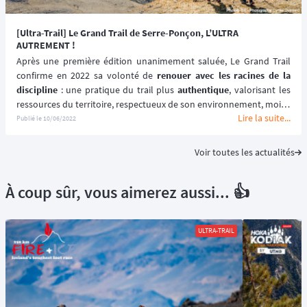
[Ultra-Trail] Le Grand Trail de Serre-Ponçon, L’ULTRA
AUTREMENT !
Après une première édition unanimement saluée, Le Grand Trail 
confirme en 2022 sa volonté de 
renouer avec les racines de la 
discipline
 : une pratique du trail plus 
authentique
, valorisant les 
ressources du territoire, respectueux de son environnement, moins 
Lire la suite...
formatée, avec un 
focus sur l’esprit d’entraide et de solidarité
 !
Publié le
10/06/2022
Voir toutes les actualités
À coup sûr, vous aimerez aussi... 👍
ULTRA-TRAIL