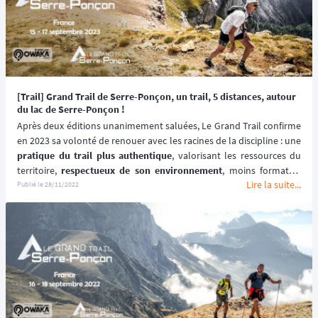
[Trail] Grand Trail de Serre-Ponçon, un trail, 5 distances, autour
du lac de Serre-Ponçon !
Après deux éditions unanimement saluées, Le Grand Trail confirme 
pratique du trail plus authentique
, valorisant les ressources du 
territoire, 
respectueux de son environnement
, moins formatée, 
Lire la suite...
avec un focus sur l’esprit d’
entraide
 et de 
solidarité
.
Publié le
28/11/2022