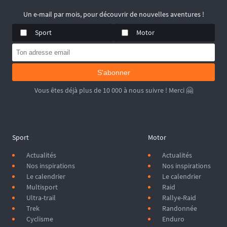
Un e-mail par mois, pour découvrir de nouvelles aventures !
Sport
Motor
S'abonner
Vous êtes déjà plus de 10 000 à nous suivre ! Merci 🤗
Sport
Motor
Actualités
Actualités
Nos inspirations
Nos inspirations
Le calendrier
Le calendrier
Multisport
Raid
Ultra-trail
Rallye-Raid
Trek
Randonnée
Cyclisme
Enduro