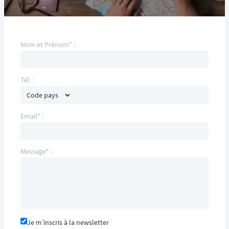
Nom et Prénom* :
Tél :
Email* :
Message* :
Je m’inscris à la newsletter