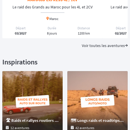
Le raid des Grands au Maroc pour les 4L et 2CV
Le raid av
Maroc
Départ
Durée
Distance
Départ
03/2027
8 jours
1200 km
02/2027
Voir toutes les aventures
Inspirations
🛣️ Raids et rallyes routiers auto sur route goudronnée uniquement
🗺️ Longs raids et roadtrips de plus de 3000 km à parcourir en auto ou moto à travers le monde
12 aventures
42 aventures