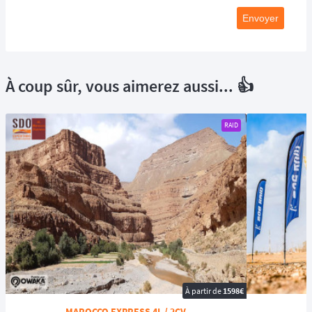
Envoyer
À coup sûr, vous aimerez aussi... 👍
RAID
À partir de
1598€
MAROCCO EXPRESS 4L / 2CV