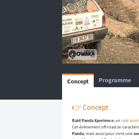
balise satellitaire est fortem
L’organisation dispose d
répartissent sur le circuit, ou
L’organisation dispose d’
répartissent sur le circuit, ou
Programme
Concept
👉️ Concept
Raid Panda Xperience
, un
raid aven
Cet évènement off-road se caractéris
Panda
, mais aussi pour vivre une
av