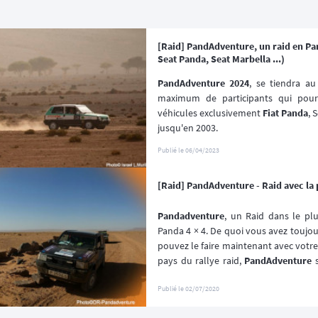
[Raid] PandAdventure, un raid en Pan
Seat Panda, Seat Marbella ...)
PandAdventure 2024
, se tiendra au
maximum de participants qui pourr
véhicules exclusivement 
Fiat Panda
, 
jusqu'en 2003.
Publié le
06/04/2023
[Raid] PandAdventure - Raid avec la 
Pandadventure
, un Raid dans le plu
Panda 4 × 4. De quoi vous avez toujour
pouvez le faire maintenant avec votre
pays du rallye raid, 
PandAdventure
 
pistes de terre, sentiers caillouteu
expérience unique.
Publié le
02/07/2020