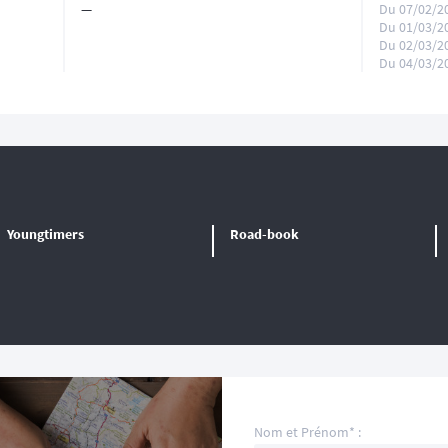
—
Du 07/02/2
Du 01/03/2
Du 02/03/2
Du 04/03/2
Youngtimers
Road-book
Nom et Prénom* :