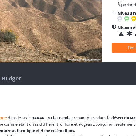
ent conseillée pour les accidents qui pourraient survenir en dehors du tracé, 
À partir 
’au moins une ambulance et/ou véhicule médicalisé à poste ainsi que des mé
Niveau r
 suivent la progression de la course.
hélicoptère(s), d’ambulance, d’équipes médicales à poste ainsi que des méd
 suivent la progression de la course.
Niveau de
Dem
Budget
ture
dans le style
DAKAR
en
Fiat Panda
prenant place dans le
désert du Ma
e comme étant un raid différent, difficile et exigeant, conçu non seulement
enture authentique
et
riche en émotions
.