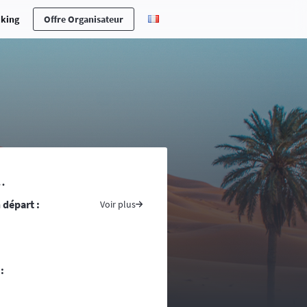
cking
Offre Organisateur
erche en cas d’accident ou maladie,
.
ones n’est pas toujours aisée ….
 départ :
s pays traversés, prenez avec vous
Voir plus
ite du ministère des affaires
tement conseillé voire indispensable
re d’une randonnée, vous vous
:
ntacts d’assistance médicale locale.
uivent la progression de la course. La