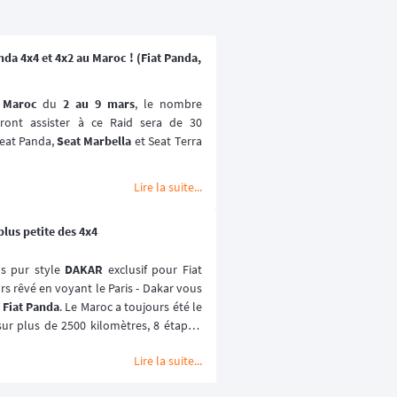
da 4x4 et 4x2 au Maroc ! (Fiat Panda,
 
Maroc 
du 
2 au 9 mars
, le nombre 
ont assister à ce Raid sera de 30 
Seat Panda, 
Seat Marbella
 et Seat Terra 
Lire la suite...
plus petite des 4x4
s pur style 
DAKAR
 exclusif pour Fiat 
s rêvé en voyant le Paris - Dakar vous 
 
Fiat Panda
. Le Maroc a toujours été le 
sur plus de 2500 kilomètres, 8 étapes, 
x, déserts ... vous pourrez vivre une 
Lire la suite...