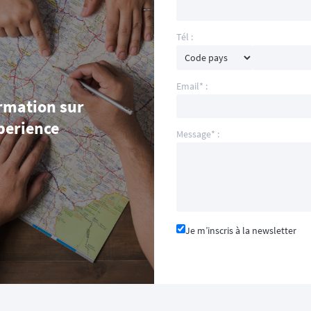
Tél :
Email* :
rmation sur
perience
Message* :
Je m’inscris à la newsletter