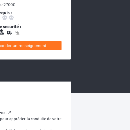
ou les égarés.
de 2700€
decins et équipes médicales qui se
equis :
ecins et équipes médicales qui se
 securité :
ander un renseignement
roc
. 📍
 pour apprécier la conduite de votre