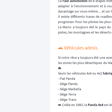
Ce
raid automobile
de 8 étapes met
adapter à l'environnement et à vo
davantage sur vous-même… et sur le
Il existe différents traces de roadb
progresser. Pour les pilotes les plus
Le Maroc a toujours été le pays d
pistes, les montagnes et les déserts
🚗 Véhicules admis
Si votre rêve a toujours été une ave
les zones les plus désertiques du Ma
🚘
Seuls les véhicules 4x4 ou 4x2
fabri
- Fiat Panda
- Siège Panda
- Siège Marbella
- Siège Terra
- Siège Trans
➡️ Créée en 1983, la
Panda 4x4
est 