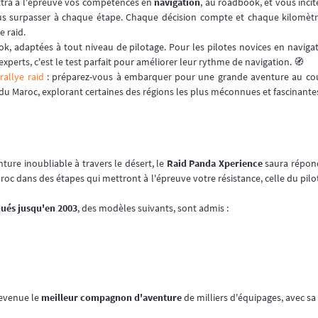
tra à l'épreuve vos compétences en
navigation
, au roadbook, et vous incit
us surpasser à chaque étape. Chaque décision compte et chaque kilomètr
 raid.
ook, adaptées à tout niveau de pilotage. Pour les pilotes novices en navigat
 experts, c'est le test parfait pour améliorer leur rythme de navigation. 🧭
u
rallye raid
: préparez-vous à embarquer pour une grande aventure au cour
 du Maroc, explorant certaines des régions les plus méconnues et fascinante
nture inoubliable à travers le désert, le
Raid Panda Xperience
saura répond
roc dans des étapes qui mettront à l'épreuve votre résistance, celle du pilot
qués jusqu'en 2003
, des modèles suivants, sont admis :
devenue le
meilleur compagnon d'aventure
de milliers d'équipages, avec sa