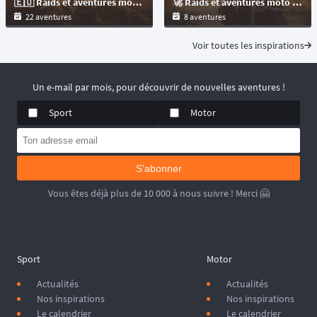
🇪🇺 Raids et aventures moto offroad en Europe pour les motos : trails et maxitrails !
🚀 Raids et aventures moto offroad en France pour les motos trails et maxitrails !
22 aventures
8 aventures
Voir toutes les inspirations
Un e-mail par mois, pour découvrir de nouvelles aventures !
Sport
Motor
S'abonner
Vous êtes déjà plus de 10 000 à nous suivre ! Merci 🤗
Sport
Motor
Actualités
Actualités
Nos inspirations
Nos inspirations
Le calendrier
Le calendrier