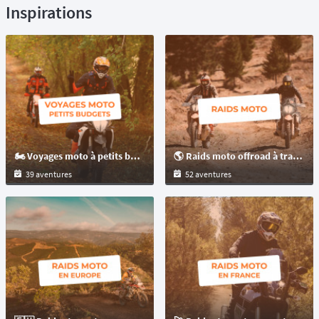
Inspirations
🏍️ Voyages moto à petits budgets : raids et randonnées moto
🌎 Raids moto offroad à travers le monde pour les motos : trails et maxitrails !
39 aventures
52 aventures