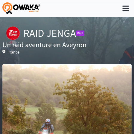
®
RAID JENGA
RAID
Un raid aventure en Aveyron
Niveau 1 - Pratique non régulière (Quelques
France
sorties dans l'année)
Niveau 2 - Pratique occasionnelle (Une sortie
par trimestre)
Niveau 3 - Pratique régulière (A déjà participé à
des aventures)
Niveau 4 - Pratique intensive (Participe
régulièrement à des aventures)
Niveau 5 - Expert (Sans limite)
Réservé aux baroudeurs, la prise de
risque fait partie de l’aventure. Conscient des
difficultés de recherche en cas d’accident ou