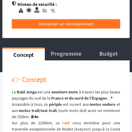
contacts d’assistance médicale locale.
Niveau de securité :
L’organisation dispose de médecin(s), et
d’une équipe médicale. Ils se répartissent sur
le circuit, ou suivent la progression de la
Demander un renseignement
course. La balise satellitaire est fortement
conseillée pour les accidents qui pourraient
survenir en dehors du tracé, ou les égarés.
L’organisation dispose d’au moins une
Programme
Budget
Concept
ambulance et/ou véhicule médicalisé à
poste ainsi que des médecins et équipes
médicales qui se répartissent sur le circuit,
ou suivent la progression de la course.
👉 Concept
L’organisation dispose d’hélicoptère(s),
d’ambulance, d’équipes médicales à poste
ainsi que des médecins et équipes médicales
Le
Raid Jenga
est une
aventure moto
à travers les plus beaux
qui se répartissent sur le circuit, ou suivent la
paysages du sud de la
France et du nord de l’Espagne
. 📍
progression de la course.
Accessible à tous, ce
périple
est ouvert aux
motos enduro
et
aux
motos trail/mai-trail
, toute moto doit avoir un minimum
de 150km. ⛽️🏍️
Sur plus de 1200km, ce
raid
vous emmène pour une
traversée exceptionnelle de Rodez (Aveyron) jusqu’à la Costa