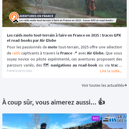
Les raids moto tout-terrain à faire en France en 2025 : traces GPX
et road-books par Air Globe
Pour les passionnés de 
moto
 tout-terrain, 2025 offre une sélection 
de 
raids
 captivants à travers la 
France
 📍 avec 
Air Globe.
 Que vous 
soyez novice ou pilote expérimenté, ces aventures proposent des 
parcours variés, des 🗺️ 
navigations au road-book
 ou via 
traces 
Lire la suite...
GPX
, et une immersion totale dans des paysages époustouflants. 
Publié le
28/01/2025
Voici quatre 
raids
 incontournables à inscrire à votre agenda cette 
année ⬇️.
Voir toutes les actualités
À coup sûr, vous aimerez aussi... 👍
RAID