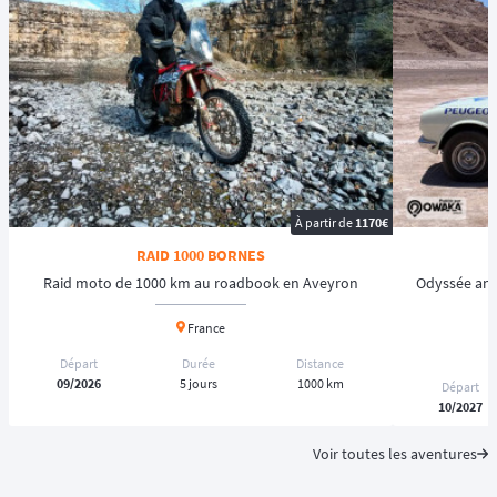
À partir de
1170€
RAID 1000 BORNES
Raid moto de 1000 km au roadbook en Aveyron
Odyssée andi
France
Départ
Durée
Distance
09/2026
5 jours
1000 km
Départ
10/2027
Voir toutes les aventures