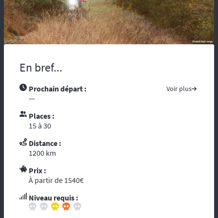
maladie, vous risquez d’être coupés du
monde et de tous moyens de secours.
Compter sur l’assistance des autochtones
n’est pas toujours aisée …. Nous vous
recommandons de partir avec tous les
contacts administratifs et de secours
En bref...
disponibles sur les pays traversés, prenez
avec vous les guides touristiques comme : «
Prochain départ :
Voir plus
le Guide du Routard ». Et par ces temps de
—
crise mondiale, consultez le site du ministère
des affaires étrangères :
« Conseils aux
Places :
voyageurs »
. Le réseau GSM n’offre pas une
15 à 30
couverture à 100%, donc il est fortement
conseillé voire indispensable de se munir
Distance :
d’un téléphone ou d’une balise satellitaire.
1200 km
L’organisation dispose d’un
personnel
Prix :
diplômé de brevet d’Etat
et de premier
À partir de 1540€
secours. Dans le cadre d’une randonnée,
vous vous reposez sur l’ouvreur et le
Niveau requis :
fermeur qui ont les compétences
d’intervention des premiers secours et les