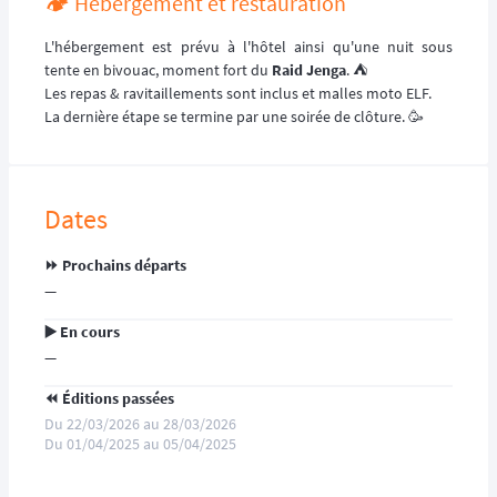
🏕️ Hébergement et restauration
L'hébergement est prévu à l'hôtel ainsi qu'une nuit sous
tente en bivouac, moment fort du
Raid Jenga
. ⛺️
Les repas & ravitaillements sont inclus et malles moto ELF.
La dernière étape se termine par une soirée de clôture. 🥳
Dates
⏩️ Prochains départs
—
▶️ En cours
—
⏪️ Éditions passées
Du 22/03/2026 au 28/03/2026
Du 01/04/2025 au 05/04/2025