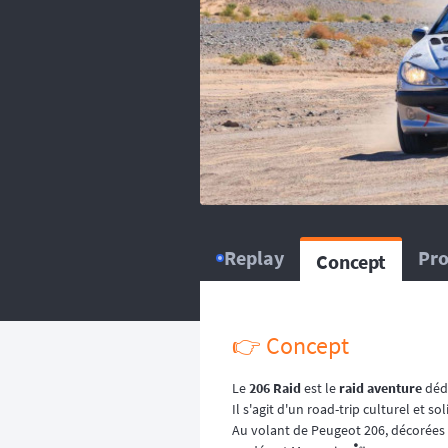
balise satellitaire est fortem
L’organisation dispose d
répartissent sur le circuit, ou
L’organisation dispose d’
répartissent sur le circuit, ou
Replay
Pr
Concept
👉 Concept
Le
206 Raid
est le
raid aventure
dédi
Il s'agit d'un road-trip culturel et so
Au volant de Peugeot 206, décorées e