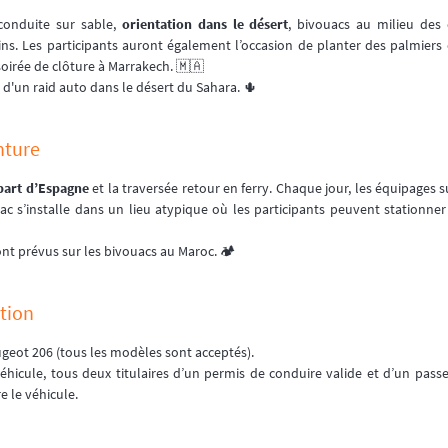
conduite sur sable,
orientation dans le désert
, bivouacs au milieu des 
ins. Les participants auront également l’occasion de planter des palmiers
oirée de clôture à Marrakech. 🇲🇦
d'un raid auto dans le désert du Sahara. 🌵
nture
part d’Espagne
et la traversée retour en ferry. Chaque jour, les équipages su
uac s’installe dans un lieu atypique où les participants peuvent stationne
ont prévus sur les bivouacs au Maroc. 🏕️
tion
geot 206 (tous les modèles sont acceptés).
éhicule, tous deux titulaires d’un permis de conduire valide et d’un passe
 le véhicule.