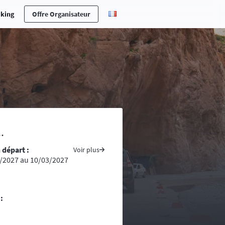
cking
Offre Organisateur
erche en cas d’accident ou maladie,
.
ones n’est pas toujours aisée ….
 départ :
s pays traversés, prenez avec vous
Voir plus
/2027 au 10/03/2027
ite du ministère des affaires
tement conseillé voire indispensable
re d’une randonnée, vous vous
:
ntacts d’assistance médicale locale.
uivent la progression de la course. La