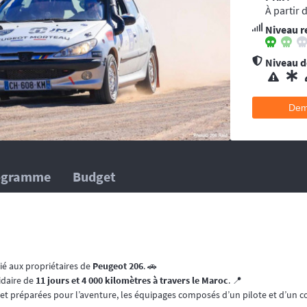
ent conseillée pour les accidents qui pourraient survenir en dehors du tracé, 
À partir 
’au moins une ambulance et/ou véhicule médicalisé à poste ainsi que des mé
Niveau r
 suivent la progression de la course.
hélicoptère(s), d’ambulance, d’équipes médicales à poste ainsi que des méd
 suivent la progression de la course.
Niveau de
Dem
ogramme
Budget
é aux propriétaires de
Peugeot 206
. 🚗
lidaire de
11 jours et 4 000 kilomètres à travers le Maroc
. 📍
t préparées pour l’aventure, les équipages composés d’un pilote et d’un cop