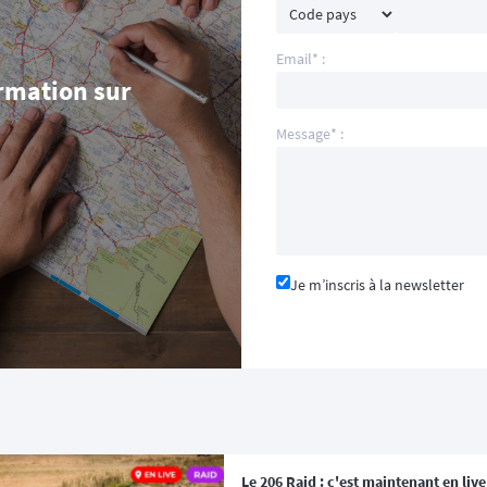
Email* :
rmation sur
Message* :
Je m’inscris à la newsletter
Le 206 Raid : c'est maintenant en liv