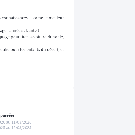
 connaissances... Forme le meilleur
page l'année suivante !
age pour tirer la voiture du sable,
daire pour les enfants du désert, et
 passées
026 au 11/03/2026
025 au 12/03/2025