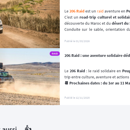
Le 
206 Raid
 est un 
raid
 aventure en 
Pe
C’est un
 road-trip culturel et solidai
découverte du Maroc et du 
désert du
Conduite sur le sable, orientation d
dunes, soirées berbères, action solida
clôture à Marrakech… autant d’expérie
Publié le
01/03/2026
votre 
Peugeot 206
 ! 🚗
206 Raid : une aventure solidaire dé
Le 
206 Raid
 : le raid solidaire en 
Peu
trip entre culture, aventure et action
📆 Prochaines dates : du 1er au 11 M
Publié le
12/11/2025
aussi... 👍