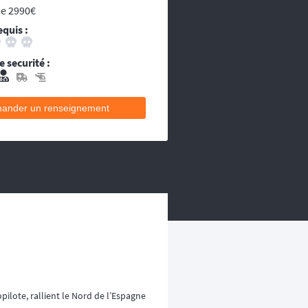
ou les égarés.
de 2990€
decins et équipes médicales qui se
equis :
ecins et équipes médicales qui se
 securité :
ander un renseignement
ilote, rallient le Nord de l’Espagne