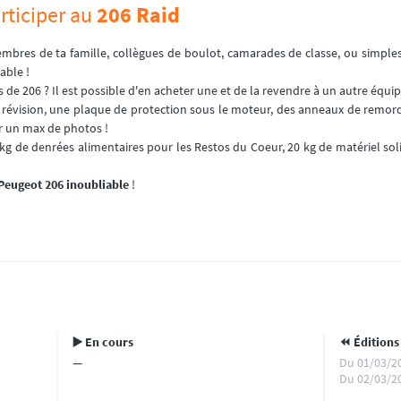
rticiper au
206 Raid
mbres de ta famille, collègues de boulot, camarades de classe, ou simples
able !
as de 206 ? Il est possible d'en acheter une et de la revendre à un autre équi
 révision, une plaque de protection sous le moteur, des anneaux de remorqu
r un max de photos !
 kg de denrées alimentaires pour les Restos du Coeur, 20 kg de matériel soli
Peugeot 206 inoubliable
!
▶️ En cours
⏪️ Éditions
—
Du 01/03/2
Du 02/03/2