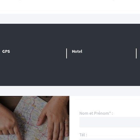
GPS
Hotel
Nom et Prénom* :
Tél :