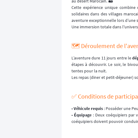
au désert Marocain. 🏜️
Cette expérience unique combine 
solidaires dans des villages maroca
aventure exceptionnelle lors d’une s
Une immersion totale dans l'univers 
🗺️ Déroulement de l'ave
L’aventure dure 11 jours entre le
dé
étapes à découvrir. Le soir, le bivo
tentes pour la nuit.
Les repas (diner et petit-déjeuner) s
✅ Conditions de participa
•
Véhicule requis
: Posséder une Peu
•
Équipage
: Deux coéquipiers par v
coéquipiers doivent pouvoir conduire