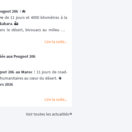
ugeot 206 
 ! 🚘
re
 de 11 jours et 4000 kilomètres à la 
 Sahara
. 🏜️
ans le désert, bivouacs au milieu des 
ire dans un village marocain, soirée de 
Lire la suite...
nces à vivre et de souvenirs à bord de 
diée aux Peugeot 206
geot 206 au Maroc
 ! 11 jours de road-
s humanitaires au cœur du désert. 🌵
ars 2026
Lire la suite...
Voir toutes les actualités