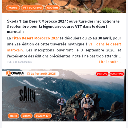
Škoda Titan Desert Morocco 2027 : ouverture des inscriptions le
3 septembre pour la légendaire course VTT dans le désert
marocain
La 
Titan Desert Morocco 2027
 se déroulera du 
25 au 30 avril
, pour 
une 21e édition de cette traversée mythique à 
VTT dans le désert 
marocain
. Les inscriptions ouvriront le 3 septembre 2026, et 
l'expérience des éditions précédentes incite à ne pas trop attendre : 
Lire la suite...
le tarif early bird, réservé aux 100 premiers inscrits, s'est envolé en 
Publié le
05/08/2026
quelques heures les années passées.