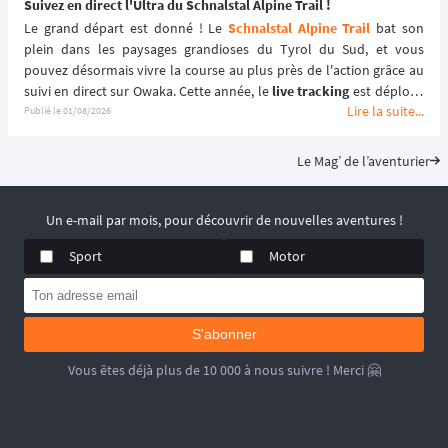
Suivez en direct l'Ultra du Schnalstal Alpine Trail !
Le grand départ est donné ! Le 
Schnalstal Alpine Trail
 bat son 
plein dans les paysages grandioses du Tyrol du Sud, et vous 
pouvez désormais vivre la course au plus près de l'action grâce au 
suivi en direct sur Owaka. Cette année, le 
live tracking
 est déployé 
Lire la suite...
spécifiquement pour la distance reine de l'événement afin de 
Publié le
01/08/2026
garantir une expérience sécurisée et immersive. ⛰️🏃‍♂️
Le Mag’ de l’aventurier
Un e-mail par mois, pour découvrir de nouvelles aventures !
Sport
Motor
S'abonner
Vous êtes déjà plus de 10 000 à nous suivre ! Merci 🤗