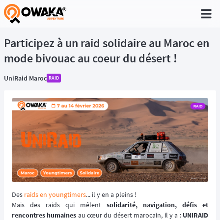
®
Participez à un raid solidaire au Maroc en
mode bivouac au coeur du désert !
UniRaid Maroc
RAID
Des
raids en youngtimers
... il y en a pleins !
Mais des raids qui mêlent
solidarité, navigation, défis et
rencontres humaines
au cœur du désert marocain, il y a :
UNIRAID