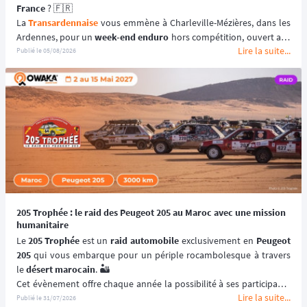
France
 ? 🇫🇷
La 
Transardennaise
 vous emmène à Charleville-Mézières, dans les 
Ardennes, pour un 
week-end enduro
 hors compétition, ouvert aux 
Lire la suite...
motos enduro, trail et trial dès 125 cm³. 🏍️
Publié le
05/08/2026
Portée par le Moto Club de Charleville-Mézières en Ardennes 
(MCCMA) depuis plus de 30 éditions, cette 
aventure moto
 mise sur 
le plaisir de rouler plutôt que sur la performance chronométrée. 
😉
📆 Prochaines dates : du 19 au 20 Septembre 2026.
205 Trophée : le raid des Peugeot 205 au Maroc avec une mission
humanitaire
Le 
205 Trophée
 est un 
raid automobile
 exclusivement en 
Peugeot 
205
 qui vous embarque pour un périple rocambolesque à travers 
le 
désert marocain
. 🏜️
Cet évènement offre chaque année la possibilité à ses participants 
Lire la suite...
de (re)découvrir le Maroc en traversant ses paysages les plus 
Publié le
31/07/2026