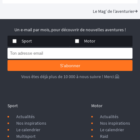
emblématiques et les plus désertiques. 🌵
Visant à renouer avec l’esprit des 
premiers rallye-raids
, le 
205 
Le Mag’ de l’aventurier
Trophée
 est un 
véritable défi humain
solidarité
 et le dépassement de soi ! 🚙
📆 Prochaines dates : du 2 au 15 Mai 2027.
Un e-mail par mois, pour découvrir de nouvelles aventures !
Sport
Motor
S'abonner
Vous êtes déjà plus de 10 000 à nous suivre ! Merci 🤗
Sport
Motor
Actualités
Actualités
Nos inspirations
Nos inspirations
Le calendrier
Le calendrier
Multisport
Raid