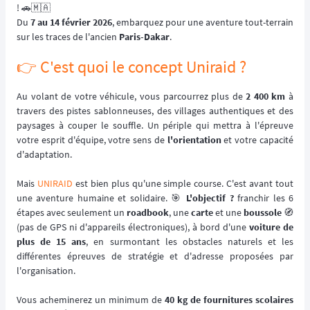
! 🚗🇲🇦
Du
7 au 14 février 2026
, embarquez pour une aventure tout-terrain
sur les traces de l'ancien
Paris-Dakar
.
👉️ C'est quoi le concept Uniraid ?
Au volant de votre véhicule, vous parcourrez plus de
2 400 km
à
travers des pistes sablonneuses, des villages authentiques et des
paysages à couper le souffle. Un périple qui mettra à l'épreuve
votre esprit d'équipe, votre sens de
l'orientation
et votre capacité
d'adaptation.
Mais
UNIRAID
est bien plus qu'une simple course. C'est avant tout
une aventure humaine et solidaire. 🎯
L'objectif ?
franchir les 6
étapes avec seulement un
roadbook
, une
carte
et une
boussole
🧭
(pas de GPS ni d'appareils électroniques), à bord d'une
voiture de
plus de 15 ans
, en surmontant les obstacles naturels et les
différentes épreuves de stratégie et d'adresse proposées par
l'organisation.
Vous acheminerez un minimum de
40 kg de fournitures scolaires