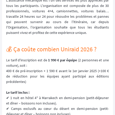
L'assistance mécanique est l'un des services les plus appréciés par
tous les participants. L'organisation est composée de plus de 30
professionnels, voitures 4×4, camionnettes, voitures balais…
travaille 24 heures sur 24 pour résoudre les problèmes et pannes
qui peuvent survenir au cours de l'itinéraire, car depuis
l'Organisation, l'organisation souhaite que tous les étudiants
puissent vivez et profitez de cette expérience unique.
💰️ Ça coûte combien Uniraid 2026 ?
Le tarif d'inscription est de
1 990 € par équipe
(2 personnes et une
voiture), soit :
400 € de pré-inscription + 1 590 € avant le 1er janvier 2025 (+100 €
de réduction pour les équipes ayant participé aux éditions
précédentes)
Le tarif inclus :
✔ 1 nuit en hôtel 4* à Marrakech en demi-pension (petit-déjeuner
et dîner – boissons non incluses).
✔ Camps exclusifs au cœur du désert en demi-pension (petit-
déjeuner et dîner – boissons non incluses).