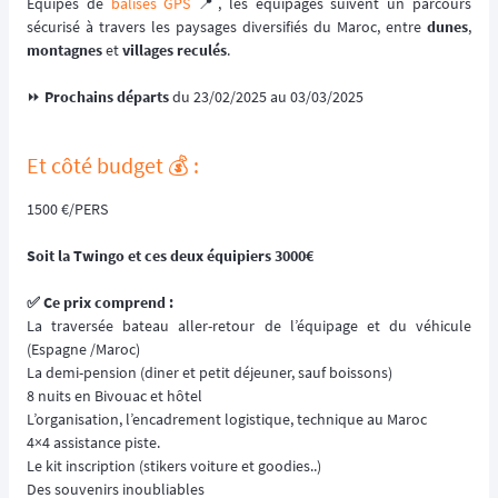
Équipés de
balises GPS
📍, les équipages suivent un parcours
sécurisé à travers les paysages diversifiés du Maroc, entre
dunes
,
montagnes
et
villages reculés
.
⏩️
Prochains départs
du 23/02/2025 au 03/03/2025
Et côté budget 💰️ :
1500 €/PERS
Soit la Twingo et ces deux équipiers 3000€
✅️ Ce prix comprend :
La traversée bateau aller-retour de l’équipage et du véhicule
(Espagne /Maroc)
La demi-pension (diner et petit déjeuner, sauf boissons)
8 nuits en Bivouac et hôtel
L’organisation, l’encadrement logistique, technique au Maroc
4×4 assistance piste.
Le kit inscription (stikers voiture et goodies..)
Des souvenirs inoubliables