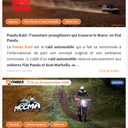
Panda Raid : l'aventure youngtimers qui traverse le Maroc en Fiat
Panda
Le 
Panda Raid
 est le 
raid automobile
 qui a fait sa renommée à 
l'international de part son concept original et son ambiance 
conviviale ; il s'adit d'un 
raid automobile
voitures Fiat Panda et Seat Marbella
. 🚗
Lire la suite...
Une véritable 
aventure offroad
 qui se déroule au coeur du 
désert 
Publié le
07/08/2026
marocain
 à bord de 
véhicules youngtimers
. 🚘🌵
📆 Prochaines dates : du 3 au 10 avril 2027.