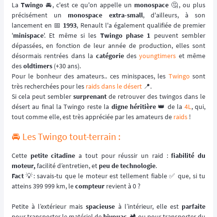
La
Twingo
🚘️, c'est ce qu'on appelle un
monospace
🤔, ou plus
précisément un
monospace extra-small
, d'ailleurs, à son
lancement en 📅
1993
, Renault l'a également qualifiée de premier
'
minispace
'. Et même si les
Twingo phase 1
peuvent sembler
dépassées, en fonction de leur année de production, elles sont
désormais rentrées dans la
catégorie
des
youngtimers
et même
des
oldtimers
(+30 ans).
Pour le bonheur des amateurs.. ces minispaces, les
Twingo
sont
très recherchées pour les
raids dans le désert
📍.
Si cela peut sembler
surprenant
de retrouver des twingos dans le
désert au final la Twingo reste la
digne héritière
👑 de la
4L
, qui,
tout comme elle, est très appréciée par les amateurs de
raids
!
🚘️ Les Twingo tout-terrain :
Cette
petite citadine
a tout pour réussir un raid :
fiabilité du
moteur,
facilité d’entretien, et
peu de technologie
.
Fact
💡: savais-tu que le moteur est tellement fiable ✅️ que, si tu
atteins 399 999 km, le
compteur
revient à 0 ?
Petite à l’extérieur mais
spacieuse
à l’intérieur, elle est
parfaite
pour transporter le matériel de
bivouac
🏕️ ou pour transporter du