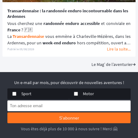
Transardennaise : la randonnée enduro incontournable dans les
Ardennes
Vous cherchez une 
randonnée enduro accessible 
France
 ? 🇫🇷
La 
Transardennaise
 vous emmène à Charleville-Mézières, dans les 
Ardennes, pour un 
week-end enduro
 hors compétition, ouvert aux 
Lire la suite...
motos enduro, trail et trial dès 125 cm³. 🏍️
Publié le
05/08/2026
Portée par le Moto Club de Charleville-Mézières en Ardennes 
(MCCMA) depuis plus de 30 éditions, cette 
aventure moto
 mise sur 
Le Mag’ de l’aventurier
le plaisir de rouler plutôt que sur la performance chronométrée. 
😉
📆 Prochaines dates : du 19 au 20 Septembre 2026.
Un e-mail par mois, pour découvrir de nouvelles aventures !
Sport
Motor
S'abonner
Vous êtes déjà plus de 10 000 à nous suivre ! Merci 🤗