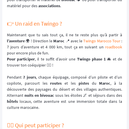
matériel pour des
associations
.
👉️ Un raid en Twingo ?
Maintenant que tu sais tout ça, il ne te reste plus qu’à partir à
l’aventure
🌍️ ! Direction le
Maroc
📍 avec le
Twingo Marocco Tour
:
7 jours d’aventure et 4 000 km, tout ça en suivant un
roadbook
pour encore plus de fun.
Pour participer
, il te suffit d’avoir une
Twingo phase 1
🚘️ et de
trouver ton coéquipier 🙋‍♂️ !
Pendant
7 jours
, chaque équipage, composé d’un pilote et d’un
copilote, parcourt les
routes
et les
pistes
du
Maroc
, à la
découverte des paysages du désert et des villages authentiques.
Alternant
nuits en bivouac
sous les étoiles 🌌 et séjours dans des
hôtels
locaux, cette aventure est une immersion totale dans la
culture marocaine.
🙋‍♀️ Qui peut participer ?