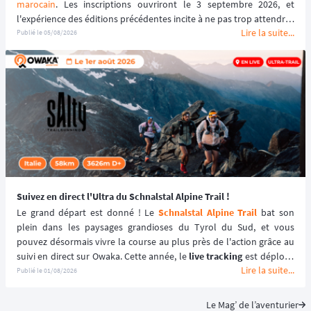
marocain
. Les inscriptions ouvriront le 3 septembre 2026, et 
l'expérience des éditions précédentes incite à ne pas trop attendre : 
Lire la suite...
le tarif early bird, réservé aux 100 premiers inscrits, s'est envolé en 
Publié le
05/08/2026
quelques heures les années passées.
Suivez en direct l'Ultra du Schnalstal Alpine Trail !
Le grand départ est donné ! Le 
Schnalstal Alpine Trail
 bat son 
plein dans les paysages grandioses du Tyrol du Sud, et vous 
pouvez désormais vivre la course au plus près de l'action grâce au 
suivi en direct sur Owaka. Cette année, le 
live tracking
 est déployé 
Lire la suite...
spécifiquement pour la distance reine de l'événement afin de 
Publié le
01/08/2026
garantir une expérience sécurisée et immersive. ⛰️🏃‍♂️
Le Mag’ de l’aventurier