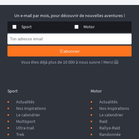
Un e-mail par mois, pour découvrir de nouvelles aventures !
Sport
Motor
S'abonner
Vous êtes déjà plus de 10 000 à nous suivre ! Merci 🤗
Sport
Motor
Actualités
Actualités
Nos inspirations
Nos inspirations
Le calendrier
Le calendrier
Multisport
Raid
Ultra-trail
Rallye-Raid
Trek
Randonnée