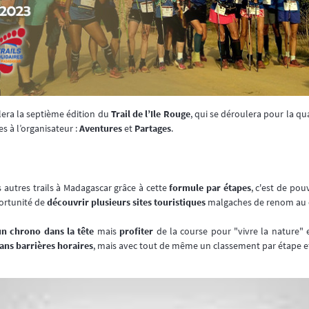
lera la septième édition du
Trail de l’Ile Rouge
, qui se déroulera pour la q
s à l’organisateur :
Aventures
et
Partages
.
es autres trails à Madagascar grâce à cette
formule par étapes
, c'est de pou
ortunité de
découvrir plusieurs sites touristiques
malgaches de renom au 
un chrono dans la tête
mais
profiter
de la course pour "vivre la nature"
ans barrières horaires
, mais avec tout de même un classement par étape et 