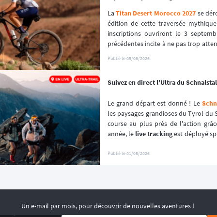
La 
Titan Desert Morocco 2027
 se dér
édition de cette traversée mythique
inscriptions ouvriront le 3 septembr
précédentes incite à ne pas trop attendr
premiers inscrits, s'est envolé en que
Publié le
05/08/2026
Suivez en direct l'Ultra du Schnalstal 
Le grand départ est donné ! Le 
Schna
les paysages grandioses du Tyrol du S
course au plus près de l'action grâc
année, le 
live tracking
 est déployé sp
l'événement afin de garantir une expér
Publié le
01/08/2026
Un e-mail par mois, pour découvrir de nouvelles aventures !