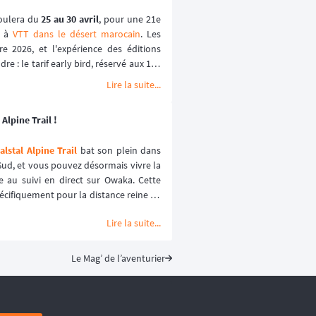
oulera du 
25 au 30 avril
, pour une 21e 
 à 
VTT dans le désert marocain
. Les 
e 2026, et l'expérience des éditions 
e : le tarif early bird, réservé aux 100 
lques heures les années passées.
Lire la suite...
Alpine Trail !
lstal Alpine Trail
 bat son plein dans 
ud, et vous pouvez désormais vivre la 
e au suivi en direct sur Owaka. Cette 
écifiquement pour la distance reine de 
ience sécurisée et immersive. ⛰️🏃‍♂️
Lire la suite...
Le Mag’ de l’aventurier