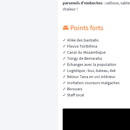
parsemés d’embuches
: cailloux, sabl
chaleur !
🚘️ Points forts
✓ Allée des baobabs
✓ Fleuve Tsiribihina
✓ Canal du Mozambique
✓ Tsingy de Bemaraha
✓ Échanges avec la population
✓ Logistique : bus, bateau, 4x4
✓ Retour Tana en vol intérieur
✓ Invitation coureurs malgaches
✓ Bivouacs
✓ Staff local