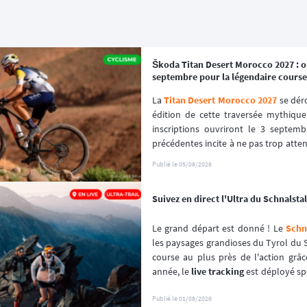
Škoda Titan Desert Morocco 2027 : ou
septembre pour la légendaire course
La 
Titan Desert Morocco 2027
 se dér
édition de cette traversée mythique
inscriptions ouvriront le 3 septembr
précédentes incite à ne pas trop attendr
premiers inscrits, s'est envolé en que
Publié le
05/08/2026
Suivez en direct l'Ultra du Schnalstal 
Le grand départ est donné ! Le 
Schna
les paysages grandioses du Tyrol du S
course au plus près de l'action grâc
année, le 
live tracking
 est déployé sp
l'événement afin de garantir une expér
Publié le
01/08/2026