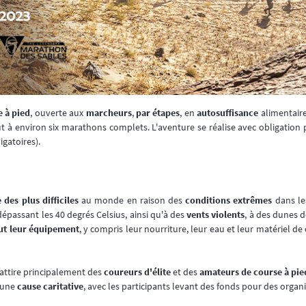
 à pied
, ouverte aux
marcheurs
,
par étapes
, en
autosuffisance
alimentair
t à environ six marathons complets. L'aventure se réalise avec obligation
gatoires).
 des plus difficiles
au monde en raison des
conditions extrêmes
dans les
épassant les 40 degrés Celsius, ainsi qu'à des
vents violents
, à des dunes d
ut leur équipement
, y compris leur nourriture, leur eau et leur matériel d
e attire principalement des
coureurs d'élite
et des
amateurs de course à pie
 une
cause caritative
, avec les participants levant des fonds pour des organi