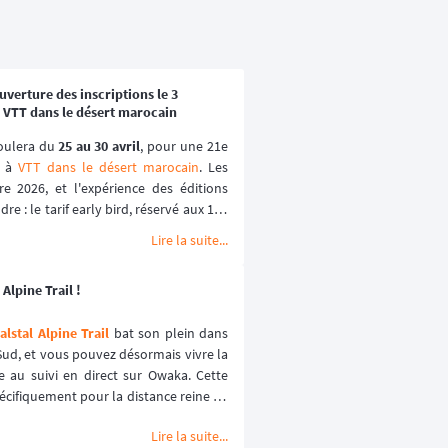
verture des inscriptions le 3
 VTT dans le désert marocain
oulera du 
25 au 30 avril
, pour une 21e 
 à 
VTT dans le désert marocain
. Les 
e 2026, et l'expérience des éditions 
e : le tarif early bird, réservé aux 100 
lques heures les années passées.
Lire la suite...
Alpine Trail !
lstal Alpine Trail
 bat son plein dans 
ud, et vous pouvez désormais vivre la 
e au suivi en direct sur Owaka. Cette 
écifiquement pour la distance reine de 
ience sécurisée et immersive. ⛰️🏃‍♂️
Lire la suite...