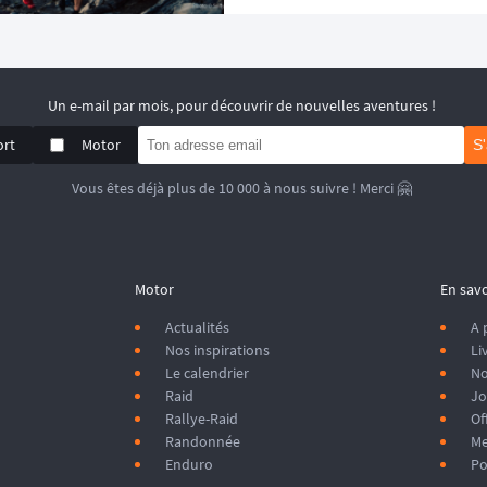
Un e-mail par mois, pour découvrir de nouvelles aventures !
ort
Motor
S
Vous êtes déjà plus de 10 000 à nous suivre ! Merci 🤗
Motor
En savo
Actualités
A 
Nos inspirations
Li
Le calendrier
No
Raid
Jo
Rallye-Raid
Of
Randonnée
Me
Enduro
Po