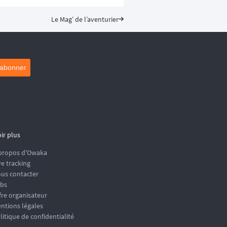
Le Mag’ de l’aventurier
'abonner
ir plus
propos d'Owaka
ve tracking
us contacter
bs
fre organisateur
ntions légales
litique de confidentialité