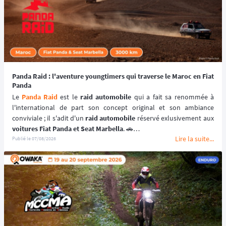
Panda Raid : l'aventure youngtimers qui traverse le Maroc en Fiat
Panda
Le 
Panda Raid
 est le 
raid automobile
 qui a fait sa renommée à 
l'international de part son concept original et son ambiance 
conviviale ; il s'adit d'un 
raid automobile
voitures Fiat Panda et Seat Marbella
. 🚗
Lire la suite...
Une véritable 
aventure offroad
 qui se déroule au coeur du 
désert 
Publié le
07/08/2026
marocain
 à bord de 
véhicules youngtimers
. 🚘🌵
📆 Prochaines dates : du 3 au 10 avril 2027.