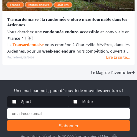
Transardennaise : la randonnée enduro incontournable dans les
Ardennes
Vous cherchez une 
randonnée enduro accessible 
France
 ? 🇫🇷
La 
Transardennaise
 vous emmène à Charleville-Mézières, dans les 
Ardennes, pour un 
week-end enduro
 hors compétition, ouvert aux 
Lire la suite...
motos enduro, trail et trial dès 125 cm³. 🏍️
Publié le
05/08/2026
Portée par le Moto Club de Charleville-Mézières en Ardennes 
(MCCMA) depuis plus de 30 éditions, cette 
aventure moto
 mise sur 
Le Mag’ de l’aventurier
le plaisir de rouler plutôt que sur la performance chronométrée. 
😉
📆 Prochaines dates : du 19 au 20 Septembre 2026.
Un e-mail par mois, pour découvrir de nouvelles aventures !
Sport
Motor
S'abonner
Vous êtes déjà plus de 10 000 à nous suivre ! Merci 🤗