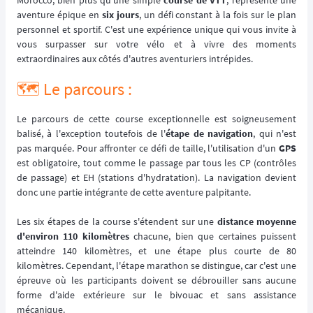
Morocco, bien plus qu'une simple
course de VTT
, représente une
aventure épique en
six jours
, un défi constant à la fois sur le plan
personnel et sportif. C'est une expérience unique qui vous invite à
vous surpasser sur votre vélo et à vivre des moments
extraordinaires aux côtés d'autres aventuriers intrépides.
🗺️ Le parcours :
Le parcours de cette course exceptionnelle est soigneusement
balisé, à l'exception toutefois de l'
étape de navigation
, qui n'est
pas marquée. Pour affronter ce défi de taille, l'utilisation d'un
GPS
est obligatoire, tout comme le passage par tous les CP (contrôles
de passage) et EH (stations d'hydratation). La navigation devient
donc une partie intégrante de cette aventure palpitante.
Les six étapes de la course s'étendent sur une
distance moyenne
d'environ 110 kilomètres
chacune, bien que certaines puissent
atteindre 140 kilomètres, et une étape plus courte de 80
kilomètres. Cependant, l'étape marathon se distingue, car c'est une
épreuve où les participants doivent se débrouiller sans aucune
forme d'aide extérieure sur le bivouac et sans assistance
mécanique.