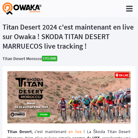
®
Titan Desert 2024 c'est maintenant en live
sur Owaka ! SKODA TITAN DESERT
MARRUECOS live tracking !
Titan Desert Morocco
CYCLISME
Titan Desert
, c'est maintenant
en live
! La Škoda Titan Desert