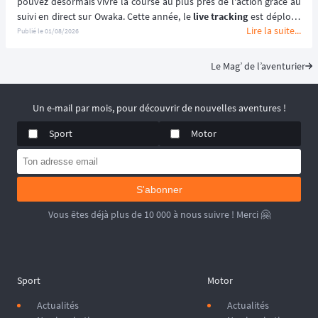
pouvez désormais vivre la course au plus près de l'action grâce au 
suivi en direct sur Owaka. Cette année, le 
live tracking
 est déployé 
Lire la suite...
spécifiquement pour la distance reine de l'événement afin de 
Publié le
01/08/2026
garantir une expérience sécurisée et immersive. ⛰️🏃‍♂️
Le Mag’ de l’aventurier
Un e-mail par mois, pour découvrir de nouvelles aventures !
Sport
Motor
S'abonner
Vous êtes déjà plus de 10 000 à nous suivre ! Merci 🤗
Sport
Motor
Actualités
Actualités