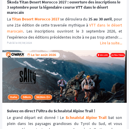
Škoda Titan Desert Morocco 2027 : ouverture des inscriptions le
3 septembre pour la légendaire course VTT dans le désert
marocain
La 
Titan Desert Morocco 2027
 se déroulera du 
25 au 30 avril
, pour 
une 21e édition de cette traversée mythique à 
VTT dans le désert 
marocain
. Les inscriptions ouvriront le 3 septembre 2026, et 
l'expérience des éditions précédentes incite à ne pas trop attendre : 
Lire la suite...
le tarif early bird, réservé aux 100 premiers inscrits, s'est envolé en 
Publié le
05/08/2026
quelques heures les années passées.
Suivez en direct l'Ultra du Schnalstal Alpine Trail !
Le grand départ est donné ! Le 
Schnalstal Alpine Trail
 bat son 
plein dans les paysages grandioses du Tyrol du Sud, et vous 