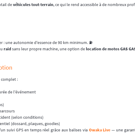
ntail de
véhicules tout-terrain
, ce qui le rend accessible à de nombreux profil
ter : une autonomie d'essence de 90 km minimum. ⛽️
au
raid
sans leur propre machine, une option de
location de motos GAS GA
ption
 complet :
durée de l'événement
us)
 parcours
cident (selon conditions)
entiel (dossard, plaques, goodies)
'un suivi GPS en temps réel grâce aux balises via
Owaka Live
— une garan