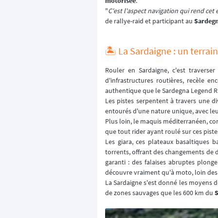
motorisée
.
"
C'est l'aspect navigation qui rend cet
de rallye-raid et participant au
Sardegn
🏝️ La Sardaigne : un terrai
Rouler en Sardaigne, c'est traverse
d'infrastructures routières, recèle e
authentique que le Sardegna Legend Ra
Les pistes serpentent à travers une di
entourés d'une nature unique, avec leur
Plus loin, le maquis méditerranéen, co
que tout rider ayant roulé sur ces pis
Les giara, ces plateaux basaltiques 
torrents, offrant des changements de d
garanti : des falaises abruptes plon
découvre vraiment qu'à moto, loin des 
La Sardaigne s'est donné les moyens de
de zones sauvages que les 600 km du
S