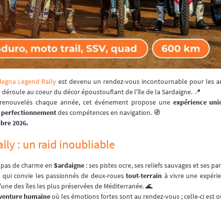
degna Legend Rally
est devenu un rendez-vous incontournable pour les 
 déroule au coeur du décor époustouflant de l'île de la Sardaigne. 📍
es renouvelés chaque année, cet événement propose une
expérience uni
t
perfectionnement
des compétences en navigation. 🧭
obre 2026.
ly : un raid inoubliable
 pas de charme en
Sardaigne
: ses pistes ocre, ses reliefs sauvages et ses p
d
qui convie les passionnés de deux-roues
tout-terrain
à vivre une expérie
'une des îles les plus préservées de Méditerranée. 🌊
venture humaine
où les émotions fortes sont au rendez-vous ; celle-ci est o