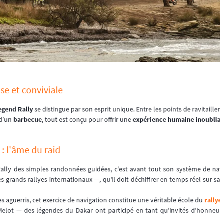
e et conviviale
egend Rally
se distingue par son esprit unique. Entre les points de ravitaille
 d’un
barbecue
, tout est conçu pour offrir une
expérience humaine inoubli
: l'âme du raid
ally des simples randonnées guidées, c'est avant tout son système de nav
grands rallyes internationaux —, qu'il doit déchiffrer en temps réel sur 
 aguerris, cet exercice de navigation constitue une véritable école du
rally
Melot — des légendes du Dakar ont participé en tant qu'invités d'honneu