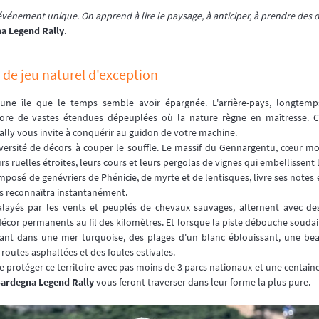
 événement unique. On apprend à lire le paysage, à anticiper, à prendre des d
a Legend Rally
.
n de jeu naturel d'exception
r une île que le temps semble avoir épargnée. L'arrière-pays, longtem
ncore de vastes étendues dépeuplées où la nature règne en maîtresse. C'
lly vous invite à conquérir au guidon de votre machine.
versité de décors à couper le souffle. Le massif du Gennargentu, cœur mon
s ruelles étroites, leurs cours et leurs pergolas de vignes qui embellissent
mposé de genévriers de Phénicie, de myrte et de lentisques, livre ses note
tes reconnaîtra instantanément.
balayés par les vents et peuplés de chevaux sauvages, alternent avec de
écor permanents au fil des kilomètres. Et lorsque la piste débouche soudain
geant dans une mer turquoise, des plages d'un blanc éblouissant, une be
routes asphaltées et des foules estivales.
 protéger ce territoire avec pas moins de 3 parcs nationaux et une centaine
ardegna Legend Rally
vous feront traverser dans leur forme la plus pure.