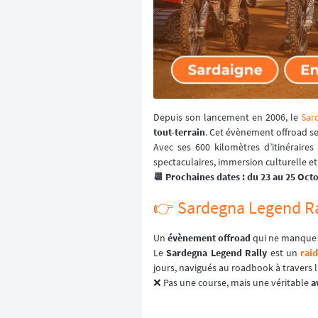
Depuis son lancement en 2006, le
Sar
tout-terrain
. Cet évènement offroad se
Avec ses 600 kilomètres d’itinérair
spectaculaires, immersion culturelle e
📆 Prochaines dates : du 23 au 25 Oct
👉️ Sardegna Legend Ral
Un
évènement offroad
qui ne manque
Le
Sardegna Legend Rally
est un
rai
jours, navigués au roadbook à travers l
❌ Pas une course, mais une véritable
a