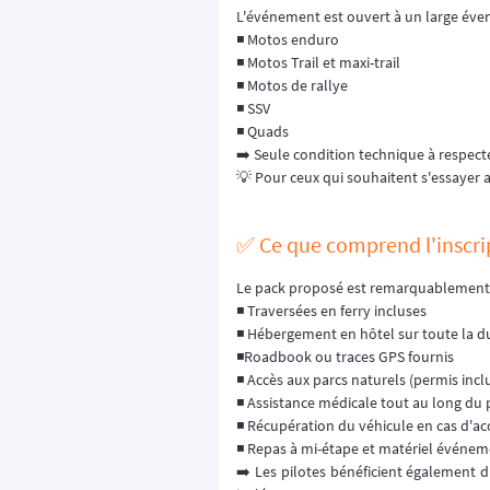
L'événement est ouvert à un large éve
◾️ Motos enduro
◾️ Motos Trail et maxi-trail
◾️ Motos de rallye
◾️ SSV
◾️ Quads
➡️ Seule condition technique à respec
💡 Pour ceux qui souhaitent s'essayer 
✅ Ce que comprend l'inscri
Le pack proposé est remarquablement
◾️ Traversées en ferry incluses
◾️ Hébergement en hôtel sur toute la 
◾️Roadbook ou traces GPS fournis
◾️ Accès aux parcs naturels (permis incl
◾️ Assistance médicale tout au long du
◾️ Récupération du véhicule en cas d'ac
◾️ Repas à mi-étape et matériel événem
➡️ Les pilotes bénéficient également d