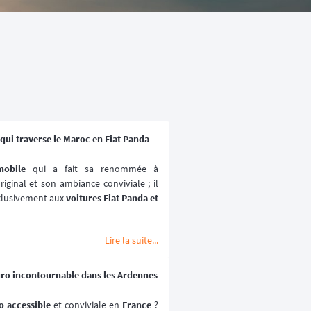
qui traverse le Maroc en Fiat Panda
mobile
 qui a fait sa renommée à 
iginal et son ambiance conviviale ; il 
xlusivement aux 
voitures Fiat Panda et 
e déroule au coeur du 
désert marocain
Lire la suite...

 2027.
uro incontournable dans les Ardennes
 accessible 
et conviviale en 
France
 ? 