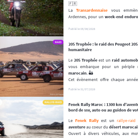
🇫🇷
La 
Transardennaise
 vous emmène 
Ardennes, pour un 
week-end endur
enduro, trail et trial dès 125 cm³. 🏍️
Portée par le Moto Club de Charle
Publié le
05/08/2026
depuis plus de 30 éditions, cette 
aven
plutôt que sur la performance chron
205 Trophée : le raid des Peugeot 20
📆 Prochaines dates : du 19 au 20 Se
humanitaire
Le 
205 Trophée
 est un 
raid automob
vous embarque pour un périple r
marocain
. 🏜️
Cet évènement offre chaque année l
(re)découvrir le Maroc en traversant 
Publié le
31/07/2026
les plus désertiques. 🌵
Visant à renouer avec l’esprit des 
pre
Fenek Rally Maroc : 1300 km d'avent
un 
véritable défi humain
 et spo
bord de ssv, auto ou au guidon de vo
dépassement de soi ! 🚙
📆 Prochaines dates : du 2 au 15 Mai 
Le 
Fenek Rally
 est un 
rallye-raid
 
aventure
 au coeur du 
désert maroca