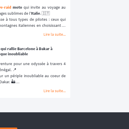
ye-raid
moto
 qui invite au voyage au 
ges sublimes de l'
Italie
. 🇮🇹
sse à tous types de pilotes : ceux qui 
ontagnes italiennes en choisissant la 
souhaitent se challenger en testant 
Lire la suite...
 roadbook
 en optant pour la catégorie 
 qui rallie Barcelone à Dakar à
ptembre 2026.
ique inoubliable
aventure pour une odyssée à travers 4 
énégal. 📍
our un périple inoubliable au coeur de 
Dakar. 🏜️
er 2027.
Lire la suite...