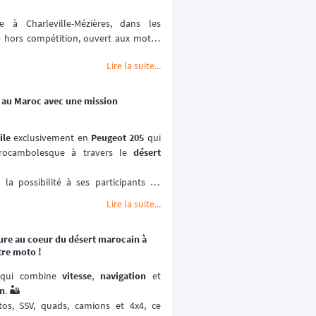
à Charleville-Mézières, dans les 
o
 hors compétition, ouvert aux motos 
Lire la suite...
ville-Mézières en Ardennes (MCCMA) 
ture moto
 mise sur le plaisir de rouler 
ométrée. 😉
5 au Maroc avec une mission
ptembre 2026.
ile
 exclusivement en 
Peugeot 205
 qui 
ocambolesque à travers le 
désert 
a possibilité à ses participants de 
ses paysages les plus emblématiques et 
Lire la suite...
miers rallye-raids
, le 
205 Trophée
 est 
ure au coeur du désert marocain à
rtif qui prône la 
solidarité
 et le 
tre moto !
2027.
qui combine 
vitesse
, 
navigation
in
. 🏜️