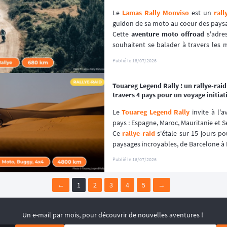
Le 
Lamas Rally Monviso
 est un 
rall
guidon de sa moto au coeur des paysa
Cette 
aventure moto offroad
 s'adre
souhaitent se balader à travers les m
catégorie "Découverte" ou ceux qui 
Publié le
18/07/2026
leurs compétences de 
navigation au
"Rallye". 🧭
Touareg Legend Rally : un rallye-raid
📆 Prochaines dates : du 10 au 13 se
travers 4 pays pour un voyage initiat
Le 
Touareg Legend Rally
 invite à l'
pays : Espagne, Maroc, Mauritanie et S
Ce 
rallye-raid
 s'étale sur 15 jours p
paysages incroyables, de Barcelone à 
📆 Prochaines dates : du 6 au 20 févri
Publié le
16/07/2026
←
1
2
3
4
5
→
Un e-mail par mois, pour découvrir de nouvelles aventures !