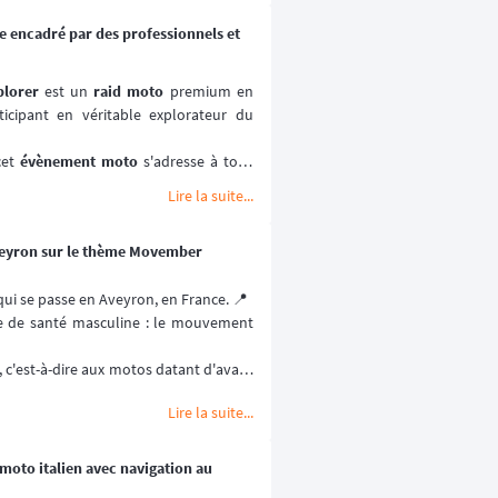
e bon choix.
ie encadré par des professionnels et
lorer
 est un 
raid moto
icipant en véritable explorateur du 
cet 
évènement moto
 s'adresse à tous 
'envie de progresser, encadrés par des 
Lire la suite...
ent leur sujet.
rsée du désert en moto, une nuit en 
veyron sur le thème Movember
re un 
raid
 : c'est une parenthèse hors 
qui se passe en Aveyron, en France. 📍
és moto venus d'horizons différents. 
se de santé masculine : le mouvement 
ovembre 2026.
, c'est-à-dire aux motos datant d'avant 
i propose deux traces : un parcours 
Lire la suite...
vembre 2026.
 moto italien avec navigation au