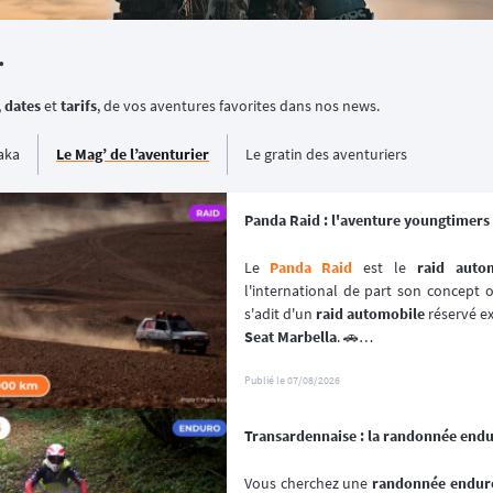
.
,
dates
et
tarifs
, de vos aventures favorites dans nos news.
aka
Le Mag’ de l’aventurier
Le gratin des aventuriers
Panda Raid : l'aventure youngtimers 
Le 
Panda Raid
 est le 
raid auto
l'international de part son concept or
s'adit d'un 
raid automobile
 réservé e
Seat Marbella
. 🚗
Une véritable 
aventure offroad
 qui s
à bord de 
véhicules youngtimers
. 🚘
Publié le
07/08/2026
📆 Prochaines dates : du 3 au 10 avril
Transardennaise : la randonnée end
Vous cherchez une 
randonnée enduro