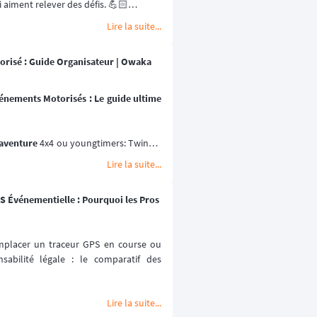
i aiment relever des défis. 💪🏻
a victoire
 en complétant le parcours 
Lire la suite...
ue catégorie. 🏆️
ptembre 2026.
orisé : Guide Organisateur | Owaka
énements Motorisés : Le guide ultime 
 aventure
 4x4 ou youngtimers: Twingo, 
SV
 ou de la 
moto tout-terrain
Lire la suite...
as un équipement secondaire : c'est la 
tif de sécurité
 et le premier outil de 
S Événementielle : Pourquoi les Pros
rse
. Dans le désert, sur des pistes 
se, un véhicule arrêté, une erreur de 
rise de décision immédiate.
mplacer un traceur GPS en course ou 
sabilité légale : le comparatif des 
éolocalisation embarquée sur véhicule 
 et vos participants hors couverture 
Lire la suite...
ésence sur les pistes internationales 