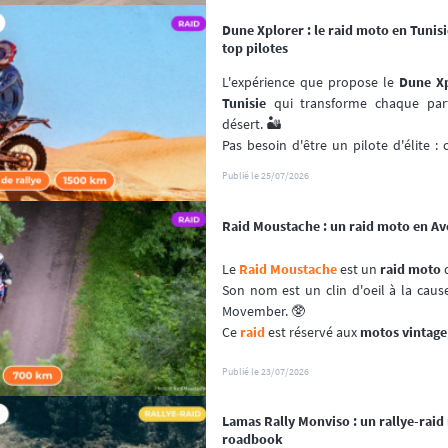
guide technique complet pour faire l
Dune Xplorer : le raid moto en Tunis
top pilotes
L'expérience que propose le 
Dune Xp
Tunisie
 qui transforme chaque part
désert. 🏜️
Pas besoin d'être un pilote d'élite : 
ceux qui ont une base de pilotage et l
Publié le
25/07/2026
ambassadeurs qui maîtrisent parfaitem
Entre navigation au roadbook, trave
Raid Moustache : un raid moto en A
Dune Xplorer
 ne se contente pas d'êt
Le 
Raid Moustache
 est un 
raid moto
 
du temps qui rassemble des passionn
Son nom est un clin d'oeil à la cau
💫
Movember. 🥸
📆 Prochaines dates : du 16 au 20 N
Ce 
raid
 est réservé aux 
motos vintage
les années 2000, pour un périple qu
offroad et un parcours typé route.
Publié le
23/07/2026
📆 Prochaines dates : du 11 au 15 no
Lamas Rally Monviso : un rallye-raid
roadbook