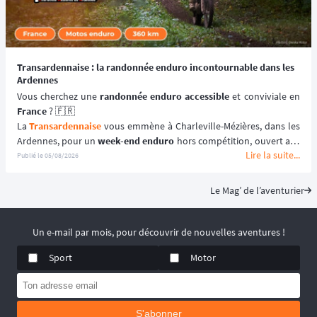
Transardennaise : la randonnée enduro incontournable dans les
Ardennes
Vous cherchez une 
randonnée enduro accessible 
France
 ? 🇫🇷
La 
Transardennaise
 vous emmène à Charleville-Mézières, dans les 
Ardennes, pour un 
week-end enduro
 hors compétition, ouvert aux 
Lire la suite...
motos enduro, trail et trial dès 125 cm³. 🏍️
Publié le
05/08/2026
Portée par le Moto Club de Charleville-Mézières en Ardennes 
(MCCMA) depuis plus de 30 éditions, cette 
aventure moto
 mise sur 
Le Mag’ de l’aventurier
le plaisir de rouler plutôt que sur la performance chronométrée. 
😉
📆 Prochaines dates : du 19 au 20 Septembre 2026.
Un e-mail par mois, pour découvrir de nouvelles aventures !
Sport
Motor
S'abonner