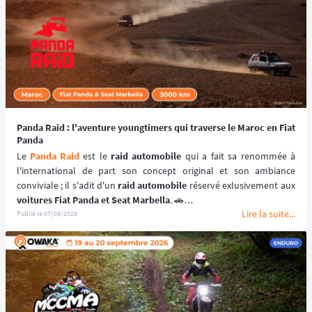
Panda Raid : l'aventure youngtimers qui traverse le Maroc en Fiat
Panda
Le 
Panda Raid
 est le 
raid automobile
 qui a fait sa renommée à 
l'international de part son concept original et son ambiance 
conviviale ; il s'adit d'un 
raid automobile
voitures Fiat Panda et Seat Marbella
. 🚗
Lire la suite...
Une véritable 
aventure offroad
 qui se déroule au coeur du 
désert 
Publié le
07/08/2026
marocain
 à bord de 
véhicules youngtimers
. 🚘🌵
📆 Prochaines dates : du 3 au 10 avril 2027.