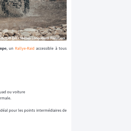
ympe
, un
Rallye-Raid
accessible à tous
uad ou voiture
ormale.
idéal pour les points intermédiaires de