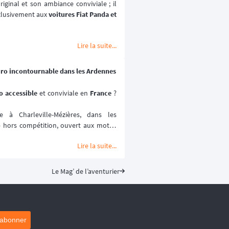
iginal et son ambiance conviviale ; il 
xlusivement aux 
voitures Fiat Panda et 
e déroule au coeur du 
désert marocain
Lire la suite...

 2027.
uro incontournable dans les Ardennes
 accessible 
et conviviale en 
France
 ? 
à Charleville-Mézières, dans les 
o
 hors compétition, ouvert aux motos 
Lire la suite...
ville-Mézières en Ardennes (MCCMA) 
ture moto
 mise sur le plaisir de rouler 
ométrée. 😉
Le Mag’ de l’aventurier
ptembre 2026.
'abonner