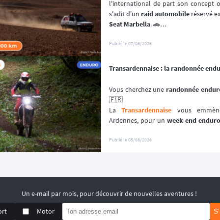
l'international de part son concept or
s'adit d'un 
raid automobile
 réservé e
Seat Marbella
. 🚗
Une véritable 
aventure offroad
 qui s
à bord de 
véhicules youngtimers
. 🚘
Publié le
07/08/2026
📆 Prochaines dates : du 3 au 10 avril
Transardennaise : la randonnée end
Vous cherchez une 
randonnée enduro
🇫🇷
La 
Transardennaise
 vous emmène 
Ardennes, pour un 
week-end endur
enduro, trail et trial dès 125 cm³. 🏍️
Portée par le Moto Club de Charle
Publié le
05/08/2026
depuis plus de 30 éditions, cette 
aven
plutôt que sur la performance chron
📆 Prochaines dates : du 19 au 20 Se
Un e-mail par mois, pour découvrir de nouvelles aventures !
ort
Motor
S