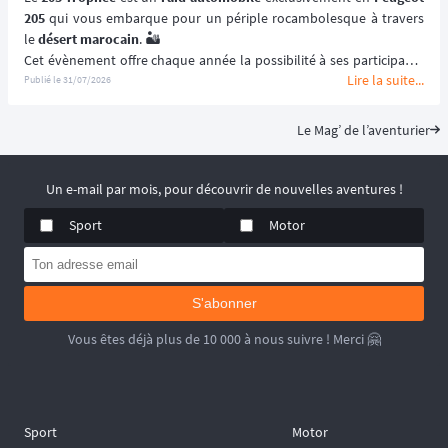
205
 qui vous embarque pour un périple rocambolesque à travers 
le 
désert marocain
. 🏜️
Cet évènement offre chaque année la possibilité à ses participants 
Lire la suite...
de (re)découvrir le Maroc en traversant ses paysages les plus 
Publié le
31/07/2026
emblématiques et les plus désertiques. 🌵
Visant à renouer avec l’esprit des 
premiers rallye-raids
, le 
205 
Le Mag’ de l’aventurier
Trophée
 est un 
véritable défi humain
solidarité
 et le dépassement de soi ! 🚙
📆 Prochaines dates : du 2 au 15 Mai 2027.
Un e-mail par mois, pour découvrir de nouvelles aventures !
Sport
Motor
S'abonner
Vous êtes déjà plus de 10 000 à nous suivre ! Merci 🤗
Sport
Motor