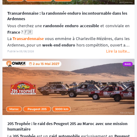
Transardennaise : la randonnée enduro incontournable dans les
Ardennes
Vous cherchez une 
randonnée enduro accessible 
France
 ? 🇫🇷
La 
Transardennaise
 vous emmène à Charleville-Mézières, dans les 
Ardennes, pour un 
week-end enduro
 hors compétition, ouvert aux 
Lire la suite...
motos enduro, trail et trial dès 125 cm³. 🏍️
Publié le
05/08/2026
Portée par le Moto Club de Charleville-Mézières en Ardennes 
(MCCMA) depuis plus de 30 éditions, cette 
aventure moto
 mise sur 
le plaisir de rouler plutôt que sur la performance chronométrée. 
😉
📆 Prochaines dates : du 19 au 20 Septembre 2026.
205 Trophée : le raid des Peugeot 205 au Maroc avec une mission
humanitaire
Le 
205 Trophée
 est un 
raid automobile
 exclusivement en 
Peugeot 