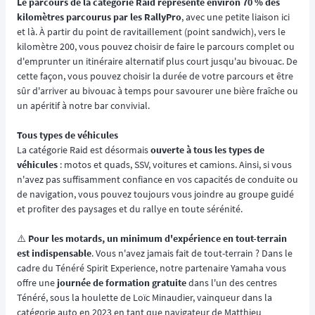
Le parcours de la catégorie Raid représente environ 70 % des
kilomètres parcourus par les RallyPro
, avec une petite liaison ici
et là. À partir du point de ravitaillement (point sandwich), vers le
kilomètre 200, vous pouvez choisir de faire le parcours complet ou
d'emprunter un itinéraire alternatif plus court jusqu'au bivouac. De
cette façon, vous pouvez choisir la durée de votre parcours et être
sûr d'arriver au bivouac à temps pour savourer une bière fraîche ou
un apéritif à notre bar convivial.
Tous types de véhicules
La catégorie Raid est désormais
ouverte à tous les types de
véhicules
: motos et quads, SSV, voitures et camions. Ainsi, si vous
n'avez pas suffisamment confiance en vos capacités de conduite ou
de navigation, vous pouvez toujours vous joindre au groupe guidé
et profiter des paysages et du rallye en toute sérénité.
⚠️
Pour les motards, un minimum d'expérience en tout-terrain
est indispensable
. Vous n'avez jamais fait de tout-terrain ? Dans le
cadre du Ténéré Spirit Experience, notre partenaire Yamaha vous
offre une
journée de formation gratuite
dans l'un des centres
Ténéré, sous la houlette de Loïc Minaudier, vainqueur dans la
catégorie auto en 2023 en tant que navigateur de Matthieu