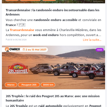
Transardennaise : la randonnée enduro incontournable dans les
Ardennes
Vous cherchez une 
randonnée enduro accessible 
France
 ? 🇫🇷
La 
Transardennaise
 vous emmène à Charleville-Mézières, dans les 
Ardennes, pour un 
week-end enduro
 hors compétition, ouvert aux 
Lire la suite...
motos enduro, trail et trial dès 125 cm³. 🏍️
Publié le
05/08/2026
Portée par le Moto Club de Charleville-Mézières en Ardennes 
(MCCMA) depuis plus de 30 éditions, cette 
aventure moto
 mise sur 
le plaisir de rouler plutôt que sur la performance chronométrée. 
😉
📆 Prochaines dates : du 19 au 20 Septembre 2026.
205 Trophée : le raid des Peugeot 205 au Maroc avec une mission
humanitaire
Le 
205 Trophée
 est un 
raid automobile
 exclusivement en 
Peugeot 