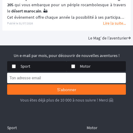
205
 qui vous embarque pour un périple rocambolesque à travers 
le 
désert marocain
. 🏜️
Cet évènement offre chaque année la possibilité à ses participants 
Lire la suite...
de (re)découvrir le Maroc en traversant ses paysages les plus 
Publié le
31/07/2026
emblématiques et les plus désertiques. 🌵
Visant à renouer avec l’esprit des 
premiers rallye-raids
, le 
205 
Le Mag’ de l’aventurier
Trophée
 est un 
véritable défi humain
solidarité
 et le dépassement de soi ! 🚙
📆 Prochaines dates : du 2 au 15 Mai 2027.
Un e-mail par mois, pour découvrir de nouvelles aventures !
Sport
Motor
S'abonner
Vous êtes déjà plus de 10 000 à nous suivre ! Merci 🤗
Sport
Motor