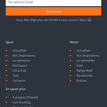
S'abonner
Vous êtes déjà plus de 10 000 à nous suivre ! Merci 🤗
Sport
Motor
Actualités
Actualités
Nos inspirations
Nos inspirations
Le calendrier
Le calendrier
Multisport
Raid
Ultra-trail
Rallye-Raid
Trek
Randonnée
Cyclisme
Enduro
En savoir plus
A propos d'Owaka
Live tracking