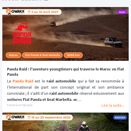
Panda Raid : l'aventure youngtimers qui traverse le Maroc en Fiat
Panda
Le 
Panda Raid
 est le 
raid automobile
 qui a fait sa renommée à 
l'international de part son concept original et son ambiance 
conviviale ; il s'adit d'un 
raid automobile
voitures Fiat Panda et Seat Marbella
. 🚗
Lire la suite...
Une véritable 
aventure offroad
 qui se déroule au coeur du 
désert 
Publié le
07/08/2026
marocain
 à bord de 
véhicules youngtimers
. 🚘🌵
📆 Prochaines dates : du 3 au 10 avril 2027.