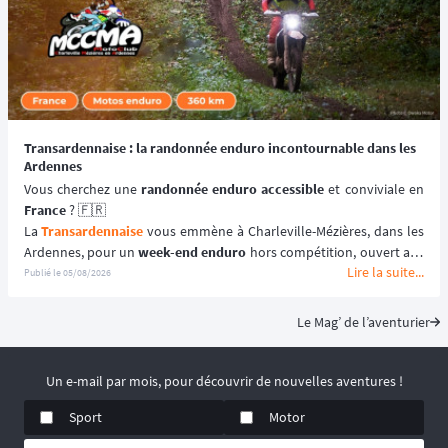
Transardennaise : la randonnée enduro incontournable dans les
Ardennes
Vous cherchez une 
randonnée enduro accessible 
France
 ? 🇫🇷
La 
Transardennaise
 vous emmène à Charleville-Mézières, dans les 
Ardennes, pour un 
week-end enduro
 hors compétition, ouvert aux 
Lire la suite...
motos enduro, trail et trial dès 125 cm³. 🏍️
Publié le
05/08/2026
Portée par le Moto Club de Charleville-Mézières en Ardennes 
(MCCMA) depuis plus de 30 éditions, cette 
aventure moto
 mise sur 
Le Mag’ de l’aventurier
le plaisir de rouler plutôt que sur la performance chronométrée. 
😉
📆 Prochaines dates : du 19 au 20 Septembre 2026.
Un e-mail par mois, pour découvrir de nouvelles aventures !
Sport
Motor