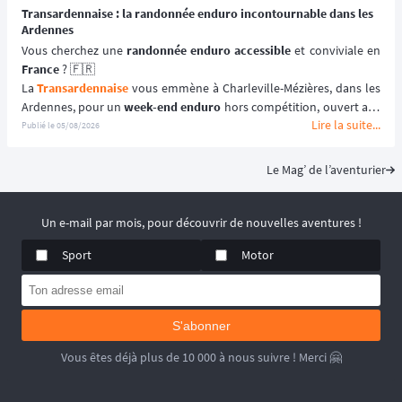
Transardennaise : la randonnée enduro incontournable dans les
Ardennes
Vous cherchez une 
randonnée enduro accessible 
France
 ? 🇫🇷
La 
Transardennaise
 vous emmène à Charleville-Mézières, dans les 
Ardennes, pour un 
week-end enduro
 hors compétition, ouvert aux 
Lire la suite...
motos enduro, trail et trial dès 125 cm³. 🏍️
Publié le
05/08/2026
Portée par le Moto Club de Charleville-Mézières en Ardennes 
(MCCMA) depuis plus de 30 éditions, cette 
aventure moto
 mise sur 
Le Mag’ de l’aventurier
le plaisir de rouler plutôt que sur la performance chronométrée. 
😉
📆 Prochaines dates : du 19 au 20 Septembre 2026.
Un e-mail par mois, pour découvrir de nouvelles aventures !
Sport
Motor
S'abonner
Vous êtes déjà plus de 10 000 à nous suivre ! Merci 🤗