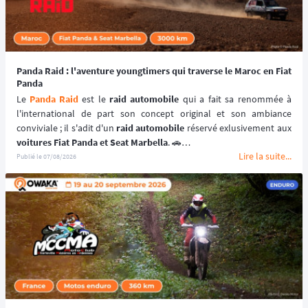
Panda Raid : l'aventure youngtimers qui traverse le Maroc en Fiat
Panda
Le 
Panda Raid
 est le 
raid automobile
 qui a fait sa renommée à 
l'international de part son concept original et son ambiance 
conviviale ; il s'adit d'un 
raid automobile
voitures Fiat Panda et Seat Marbella
. 🚗
Lire la suite...
Une véritable 
aventure offroad
 qui se déroule au coeur du 
désert 
Publié le
07/08/2026
marocain
 à bord de 
véhicules youngtimers
. 🚘🌵
📆 Prochaines dates : du 3 au 10 avril 2027.