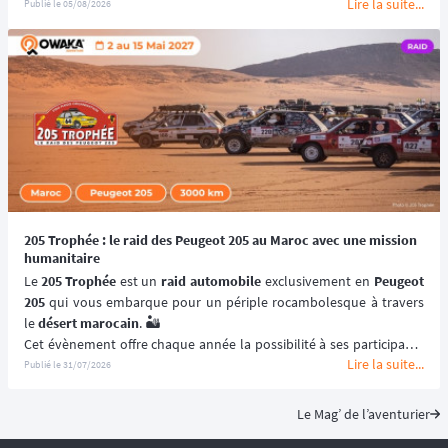
Lire la suite...
motos enduro, trail et trial dès 125 cm³. 🏍️
Publié le
05/08/2026
Portée par le Moto Club de Charleville-Mézières en Ardennes 
(MCCMA) depuis plus de 30 éditions, cette 
aventure moto
 mise sur 
le plaisir de rouler plutôt que sur la performance chronométrée. 
😉
📆 Prochaines dates : du 19 au 20 Septembre 2026.
205 Trophée : le raid des Peugeot 205 au Maroc avec une mission
humanitaire
Le 
205 Trophée
 est un 
raid automobile
 exclusivement en 
Peugeot 
205
 qui vous embarque pour un périple rocambolesque à travers 
le 
désert marocain
. 🏜️
Cet évènement offre chaque année la possibilité à ses participants 
Lire la suite...
de (re)découvrir le Maroc en traversant ses paysages les plus 
Publié le
31/07/2026
emblématiques et les plus désertiques. 🌵
Visant à renouer avec l’esprit des 
premiers rallye-raids
, le 
205 
Le Mag’ de l’aventurier
Trophée
 est un 
véritable défi humain