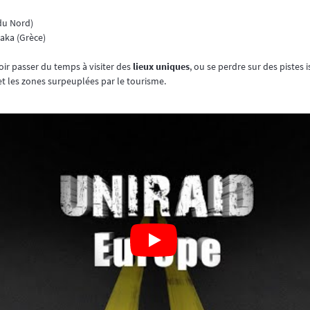
 du Nord)
aka (Grèce)
ir passer du temps à visiter des
lieux uniques
, ou se perdre sur des pistes 
et les zones surpeuplées par le tourisme.