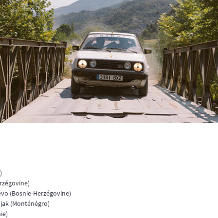
)
erzégovine)
jevo (Bosnie-Herzégovine)
ljak (Monténégro)
ie)