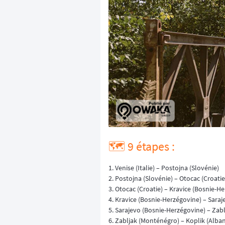
🗺️ 9 étapes :
1. Venise (Italie) – Postojna (Slovénie)
2. Postojna (Slovénie) – Otocac (Croatie
3. Otocac (Croatie) – Kravice (Bosnie-H
4. Kravice (Bosnie-Herzégovine) – Sara
5. Sarajevo (Bosnie-Herzégovine) – Zab
6. Zabljak (Monténégro) – Koplik (Alban