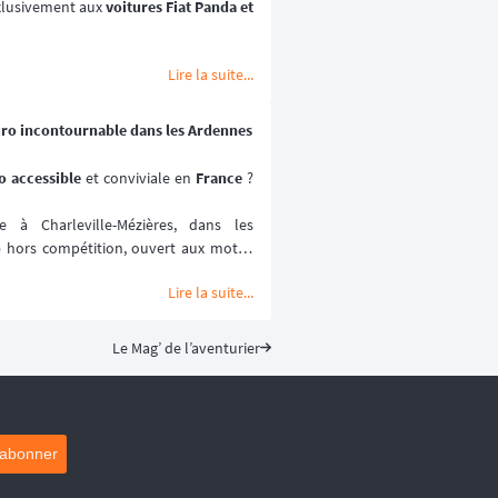
xlusivement aux 
voitures Fiat Panda et 
e déroule au coeur du 
désert marocain
Lire la suite...

 2027.
uro incontournable dans les Ardennes
 accessible 
et conviviale en 
France
 ? 
à Charleville-Mézières, dans les 
o
 hors compétition, ouvert aux motos 
Lire la suite...
ville-Mézières en Ardennes (MCCMA) 
ture moto
 mise sur le plaisir de rouler 
ométrée. 😉
Le Mag’ de l’aventurier
ptembre 2026.
'abonner