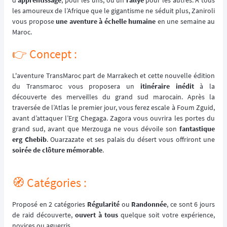
d'
apprentissage
, pour les uns, ou un
rallye
pour les autres. À tous
les amoureux de l’Afrique que le gigantisme ne séduit plus, Zaniroli
vous propose
une aventure à échelle humaine
en une semaine au
Maroc.
👉️ Concept :
L'aventure TransMaroc part de Marrakech et cette nouvelle édition
du Transmaroc vous proposera un
itinéraire inédit
à la
découverte des merveilles du grand sud marocain. Après la
traversée de l’Atlas le premier jour, vous ferez escale à Foum Zguid,
avant d’attaquer l’Erg Chegaga. Zagora vous ouvrira les portes du
grand sud, avant que Merzouga ne vous dévoile son
fantastique
erg Chebib
. Ouarzazate et ses palais du désert vous offriront une
soirée de clôture mémorable
.
🧭 Catégories :
Proposé en 2 catégories
Régularité
ou
Randonnée
, ce sont 6 jours
de raid découverte,
ouvert à tous
quelque soit votre expérience,
novices ou aguerris.