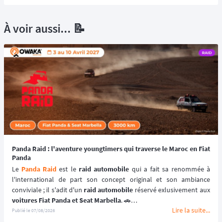
À voir aussi... 📝
Panda Raid : l'aventure youngtimers qui traverse le Maroc en Fiat
Panda
Le 
Panda Raid
 est le 
raid automobile
 qui a fait sa renommée à 
l'international de part son concept original et son ambiance 
conviviale ; il s'adit d'un 
raid automobile
voitures Fiat Panda et Seat Marbella
. 🚗
Lire la suite...
Une véritable 
aventure offroad
 qui se déroule au coeur du 
désert 
Publié le
07/08/2026
marocain
 à bord de 
véhicules youngtimers
. 🚘🌵