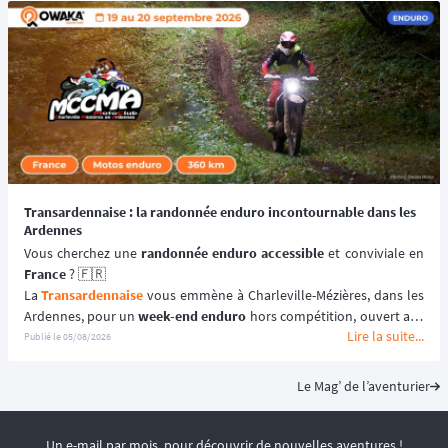
📆 Prochaines dates : du 3 au 10 avril 2027.
Transardennaise : la randonnée enduro incontournable dans les
Ardennes
Vous cherchez une 
randonnée enduro accessible 
France
 ? 🇫🇷
La 
Transardennaise
 vous emmène à Charleville-Mézières, dans les 
Ardennes, pour un 
week-end enduro
 hors compétition, ouvert aux 
Lire la suite...
motos enduro, trail et trial dès 125 cm³. 🏍️
Publié le
05/08/2026
Portée par le Moto Club de Charleville-Mézières en Ardennes 
(MCCMA) depuis plus de 30 éditions, cette 
aventure moto
 mise sur 
Le Mag’ de l’aventurier
le plaisir de rouler plutôt que sur la performance chronométrée. 
😉
📆 Prochaines dates : du 19 au 20 Septembre 2026.
Un e-mail par mois, pour découvrir de nouvelles aventures !