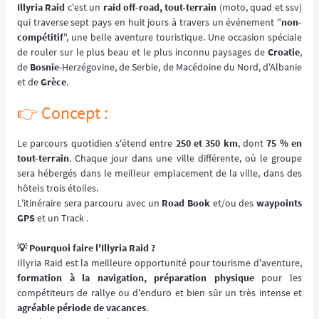
Illyria Raid
c'est un
raid off-road, tout-terrain
(moto, quad et ssv)
qui traverse sept pays en huit jours à travers un événement "
non-
compétitif
", une belle aventure touristique. Une occasion spéciale
de rouler sur le plus beau et le plus inconnu paysages de
Croatie
,
de
Bosnie
-Herzégovine, de Serbie, de Macédoine du Nord, d'Albanie
et de
Grèce
.
👉️ Concept :
Le parcours quotidien s'étend entre
250 et 350 km
, dont
75 % en
tout-terrain
. Chaque jour dans une ville différente, où le groupe
sera hébergés dans le meilleur emplacement de la ville, dans des
hôtels trois étoiles.
L'itinéraire sera parcouru avec un
Road Book
et/ou des
waypoints
GPS
et un Track .
💡 Pourquoi faire l'Illyria Raid ?
Illyria Raid est la meilleure opportunité pour tourisme d'aventure,
formation à la navigation, préparation physique
pour les
compétiteurs de rallye ou d'enduro et bien sûr un très intense et
agréable période de vacances
.