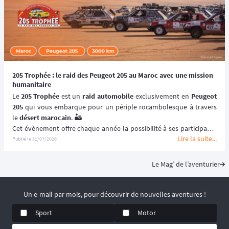
📆 Prochaines dates : du 19 au 20 Septembre 2026.
205 Trophée : le raid des Peugeot 205 au Maroc avec une mission
humanitaire
Le 
205 Trophée
 est un 
raid automobile
 exclusivement en 
Peugeot 
205
 qui vous embarque pour un périple rocambolesque à travers 
le 
désert marocain
. 🏜️
Cet évènement offre chaque année la possibilité à ses participants 
Lire la suite...
de (re)découvrir le Maroc en traversant ses paysages les plus 
Publié le
31/07/2026
emblématiques et les plus désertiques. 🌵
Visant à renouer avec l’esprit des 
premiers rallye-raids
, le 
205 
Le Mag’ de l’aventurier
Trophée
 est un 
véritable défi humain
solidarité
 et le dépassement de soi ! 🚙
📆 Prochaines dates : du 2 au 15 Mai 2027.
Un e-mail par mois, pour découvrir de nouvelles aventures !
Sport
Motor