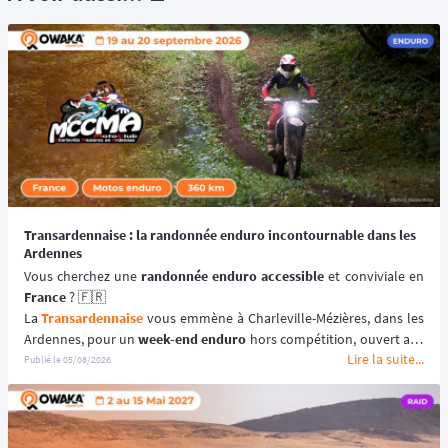
Transardennaise : la randonnée enduro incontournable dans les
Ardennes
Vous cherchez une 
randonnée enduro accessible 
France
 ? 🇫🇷
La 
Transardennaise
 vous emmène à Charleville-Mézières, dans les 
Ardennes, pour un 
week-end enduro
 hors compétition, ouvert aux 
Lire la suite...
motos enduro, trail et trial dès 125 cm³. 🏍️
Publié le
05/08/2026
Portée par le Moto Club de Charleville-Mézières en Ardennes 
(MCCMA) depuis plus de 30 éditions, cette 
aventure moto
 mise sur 
le plaisir de rouler plutôt que sur la performance chronométrée. 
😉