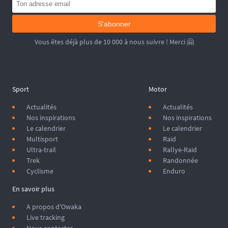
S'abonner
Vous êtes déjà plus de 10 000 à nous suivre ! Merci 🤗
Sport
Motor
Actualités
Actualités
Nos inspirations
Nos inspirations
Le calendrier
Le calendrier
Multisport
Raid
Ultra-trail
Rallye-Raid
Trek
Randonnée
Cyclisme
Enduro
En savoir plus
A propos d'Owaka
Live tracking