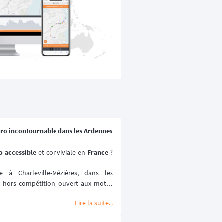
uro incontournable dans les Ardennes
 accessible 
et conviviale en 
France
 ? 
à Charleville-Mézières, dans les 
o
 hors compétition, ouvert aux motos 
Lire la suite...
ville-Mézières en Ardennes (MCCMA) 
ture moto
 mise sur le plaisir de rouler 