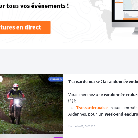
Transardennaise : la randonnée end
Vous cherchez une 
randonnée enduro
🇫🇷
La 
Transardennaise
 vous emmène 
Ardennes, pour un 
week-end endur
enduro, trail et trial dès 125 cm³. 🏍️
Portée par le Moto Club de Charle
Publié le
05/08/2026
depuis plus de 30 éditions, cette 
aven