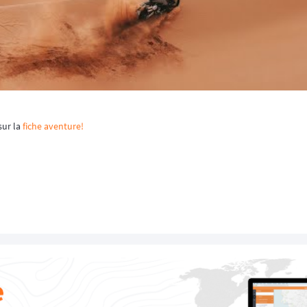
sur la
fiche aventure!