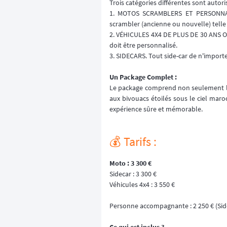
Trois catégories différentes sont autori
1. MOTOS SCRAMBLERS ET PERSONNALIS
scrambler (ancienne ou nouvelle) telle
2. VÉHICULES 4X4 DE PLUS DE 30 ANS OU 
doit être personnalisé.
3. SIDECARS. Tout side-car de n'import
Un Package Complet :
Le package comprend non seulement la 
aux bivouacs étoilés sous le ciel mar
expérience sûre et mémorable.
💰️ Tarifs :
Moto : 3 300 €
Sidecar : 3 300 €
Véhicules 4x4 : 3 550 €
Personne accompagnante : 2 250 € (Sid
Ce qui est inclus ?