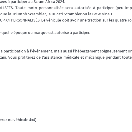
sées à participer au Scram Africa 2024.
ÉES. Toute moto personnalisée sera autorisée à participer (peu impo
 que la Triumph Scrambler, la Ducati Scrambler ou la BMW Nine T.
4X4 PERSONNALISÉS. Le véhicule doit avoir une traction sur les quatre roue
e quelle époque ou marque est autorisé à participer.
participation à l'événement, mais aussi l'hébergement soigneusement orga
ocain. Vous profiterez de l'assistance médicale et mécanique pendant tout
ecar ou véhicule 4x4)