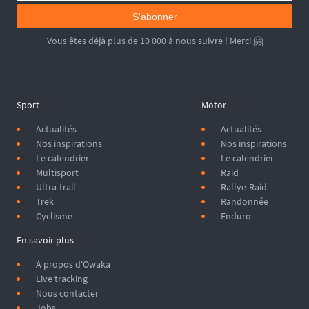
S'abonner
Vous êtes déjà plus de 10 000 à nous suivre ! Merci 🤗
Sport
Motor
Actualités
Actualités
Nos inspirations
Nos inspirations
Le calendrier
Le calendrier
Multisport
Raid
Ultra-trail
Rallye-Raid
Trek
Randonnée
Cyclisme
Enduro
En savoir plus
A propos d'Owaka
Live tracking
Nous contacter
Jobs