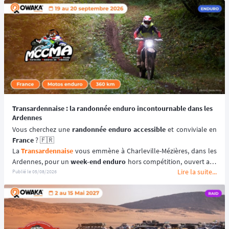
Transardennaise : la randonnée enduro incontournable dans les
Ardennes
Vous cherchez une 
randonnée enduro accessible 
France
 ? 🇫🇷
La 
Transardennaise
 vous emmène à Charleville-Mézières, dans les 
Ardennes, pour un 
week-end enduro
 hors compétition, ouvert aux 
Lire la suite...
motos enduro, trail et trial dès 125 cm³. 🏍️
Publié le
05/08/2026
Portée par le Moto Club de Charleville-Mézières en Ardennes 
(MCCMA) depuis plus de 30 éditions, cette 
aventure moto
 mise sur 
le plaisir de rouler plutôt que sur la performance chronométrée. 
😉
📆 Prochaines dates : du 19 au 20 Septembre 2026.