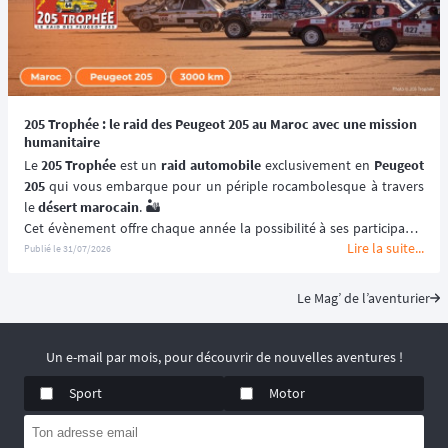
205 Trophée : le raid des Peugeot 205 au Maroc avec une mission
humanitaire
Le 
205 Trophée
 est un 
raid automobile
 exclusivement en 
Peugeot 
205
 qui vous embarque pour un périple rocambolesque à travers 
le 
désert marocain
. 🏜️
Cet évènement offre chaque année la possibilité à ses participants 
Lire la suite...
de (re)découvrir le Maroc en traversant ses paysages les plus 
Publié le
31/07/2026
emblématiques et les plus désertiques. 🌵
Visant à renouer avec l’esprit des 
premiers rallye-raids
, le 
205 
Le Mag’ de l’aventurier
Trophée
 est un 
véritable défi humain
solidarité
 et le dépassement de soi ! 🚙
📆 Prochaines dates : du 2 au 15 Mai 2027.
Un e-mail par mois, pour découvrir de nouvelles aventures !
Sport
Motor