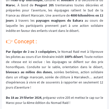
un
road-trip touristique
, culturel et
solidaire
à la découverte du
Maroc
. À bord de
Peugeot 205
trentenaires toutes décorées et
préparées pour l’aventure, les équipages rallient le Sud de la
France au désert Marocain. Une aventure de
4000 kilomètres en 12
jours
à travers les
paysages magiques du Sahara
au cours de
laquelle les participants prennent part à une action solidaire
inédite en faveur des enfants vivant dans le désert.
👉️ Concept :
Par équipe de 2 ou 3 coéquipiers
, le Nomad Raid met à l’épreuve
les pilotes au cours d’un itinéraire inédit
100% désert
. Toute notion
de vitesse est ici exclue : les équipages se défient sur des prix
honorifiques. Conduite sur le sable, orientation dans le désert,
bivouacs au milieu des dunes
, soirées berbères, action solidaire
dans un village marocain, soirée de clôture à Marrakech… autant
d’expériences à vivre et de souvenirs à rapporter en seulement 12
jours d’aventure !
Du 18 au 29 février 2024
, préparez votre 205 et mettez le cap sur le
Maroc pour la 4ème édition du Nomad Raid !