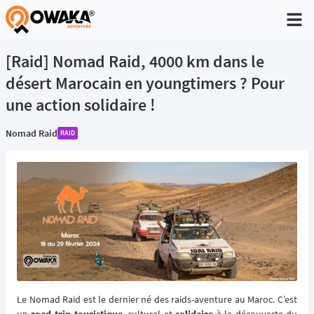
®
[Raid] Nomad Raid, 4000 km dans le
désert Marocain en youngtimers ? Pour
une action solidaire !
Nomad Raid
RAID
Le Nomad Raid est le dernier né des raids-aventure au Maroc. C’est