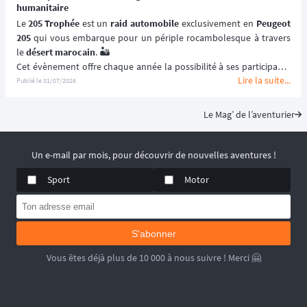
humanitaire
Le 
205 Trophée
 est un 
raid automobile
 exclusivement en 
Peugeot 
205
 qui vous embarque pour un périple rocambolesque à travers 
le 
désert marocain
. 🏜️
Cet évènement offre chaque année la possibilité à ses participants 
Lire la suite...
de (re)découvrir le Maroc en traversant ses paysages les plus 
Publié le
31/07/2026
emblématiques et les plus désertiques. 🌵
Visant à renouer avec l’esprit des 
premiers rallye-raids
, le 
205 
Le Mag’ de l’aventurier
Trophée
 est un 
véritable défi humain
solidarité
 et le dépassement de soi ! 🚙
📆 Prochaines dates : du 2 au 15 Mai 2027.
Un e-mail par mois, pour découvrir de nouvelles aventures !
Sport
Motor
S'abonner
Vous êtes déjà plus de 10 000 à nous suivre ! Merci 🤗