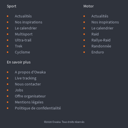
Sport
Motor
Actualités
Actualités
Nos inspirations
Nos inspirations
Le calendrier
Le calendrier
Multisport
Raid
Ultra-trail
Rallye-Raid
Trek
Randonnée
Cyclisme
Enduro
En savoir plus
A propos d'Owaka
Live tracking
Nous contacter
Jobs
Offre organisateur
Mentions légales
Politique de confidentialité
©2026 Owaka. Tous droits réservés