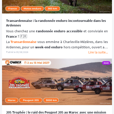
Transardennaise : la randonnée enduro incontournable dans les
Ardennes
Vous cherchez une 
randonnée enduro accessible 
France
 ? 🇫🇷
La 
Transardennaise
 vous emmène à Charleville-Mézières, dans les 
Ardennes, pour un 
week-end enduro
 hors compétition, ouvert aux 
Lire la suite...
motos enduro, trail et trial dès 125 cm³. 🏍️
Publié le
05/08/2026
Portée par le Moto Club de Charleville-Mézières en Ardennes 
(MCCMA) depuis plus de 30 éditions, cette 
aventure moto
 mise sur 
le plaisir de rouler plutôt que sur la performance chronométrée. 
😉
📆 Prochaines dates : du 19 au 20 Septembre 2026.
205 Trophée : le raid des Peugeot 205 au Maroc avec une mission