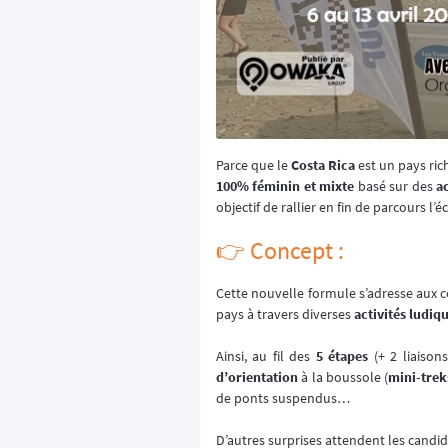
Parce que le
Costa Rica
est un pays ric
100% féminin et mixte
basé sur des
a
objectif de rallier en fin de parcours 
👉️ Concept :
Cette nouvelle formule s’adresse aux 
pays à travers diverses
activités ludiq
Ainsi, au fil des
5 étapes
(+ 2 liaison
d’orientation
à la boussole (
mini-trek
de ponts suspendus…
D’autres surprises attendent les candi