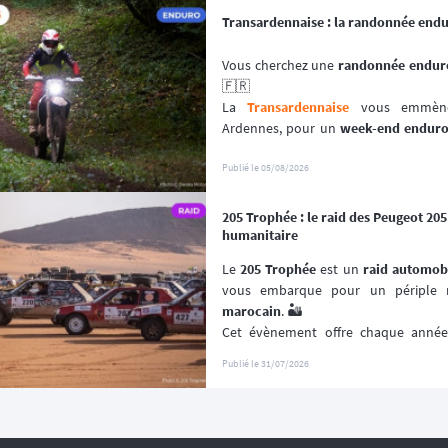
Transardennaise : la randonnée end
Vous cherchez une 
randonnée enduro
🇫🇷
La 
Transardennaise
 vous emmène 
Ardennes, pour un 
week-end endur
enduro, trail et trial dès 125 cm³. 🏍️
Portée par le Moto Club de Charle
Publié le
05/08/2026
depuis plus de 30 éditions, cette 
aven
plutôt que sur la performance chron
205 Trophée : le raid des Peugeot 20
📆 Prochaines dates : du 19 au 20 Se
humanitaire
Le 
205 Trophée
 est un 
raid automob
vous embarque pour un périple r
marocain
. 🏜️
Cet évènement offre chaque année l
(re)découvrir le Maroc en traversant 
Publié le
31/07/2026
les plus désertiques. 🌵
Visant à renouer avec l’esprit des 
pre
un 
véritable défi humain
 et spo
dépassement de soi ! 🚙