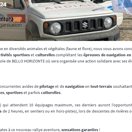
he en diversités animales et végétales (faune et flore), nous vous avons c
ctivités sportives
et
culturelles
complétant les
épreuves de navigation en
l’école de BELLO HORIZONTE où sera organisée une action solidaire avec ses él
concurrentes avides de
pilotage
et de
navigation
en
tout-terrain
souhaitant 
ues
,
sportives
et parfois
culturelles
.
s) qui attendent 10 équipages maximum, ces derniers auront l’opportun
s
de 2 heures, en sentiers ou en hors-pistes), lors de descentes de rivières
dates à ce nouveau rallye-aventure,
sensations garanties
!