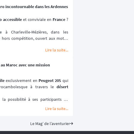
uro incontournable dans les Ardennes
 accessible 
et conviviale en 
France
 ? 
à Charleville-Mézières, dans les 
o
 hors compétition, ouvert aux motos 
Lire la suite...
ville-Mézières en Ardennes (MCCMA) 
ture moto
 mise sur le plaisir de rouler 
ométrée. 😉
5 au Maroc avec une mission
ptembre 2026.
ile
 exclusivement en 
Peugeot 205
 qui 
ocambolesque à travers le 
désert 
a possibilité à ses participants de 
ses paysages les plus emblématiques et 
Lire la suite...
miers rallye-raids
, le 
205 Trophée
 est 
Le Mag’ de l’aventurier
rtif qui prône la 
solidarité
 et le 