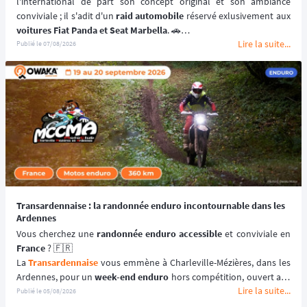
l'international de part son concept original et son ambiance 
conviviale ; il s'adit d'un 
raid automobile
voitures Fiat Panda et Seat Marbella
. 🚗
Lire la suite...
Une véritable 
aventure offroad
 qui se déroule au coeur du 
désert 
Publié le
07/08/2026
marocain
 à bord de 
véhicules youngtimers
. 🚘🌵
📆 Prochaines dates : du 3 au 10 avril 2027.
Transardennaise : la randonnée enduro incontournable dans les
Ardennes
Vous cherchez une 
randonnée enduro accessible 
France
 ? 🇫🇷
La 
Transardennaise
 vous emmène à Charleville-Mézières, dans les 
Ardennes, pour un 
week-end enduro
 hors compétition, ouvert aux 
Lire la suite...
motos enduro, trail et trial dès 125 cm³. 🏍️
Publié le
05/08/2026
Portée par le Moto Club de Charleville-Mézières en Ardennes 