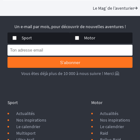
(MCCMA) depuis plus de 30 éditions, cette 
aventure moto
 mise sur 
Le Mag’ de l’aventurier
le plaisir de rouler plutôt que sur la performance chronométrée. 
😉
📆 Prochaines dates : du 19 au 20 Septembre 2026.
Un e-mail par mois, pour découvrir de nouvelles aventures !
Sport
Motor
S'abonner
Vous êtes déjà plus de 10 000 à nous suivre ! Merci 🤗
Sport
Motor
Actualités
Actualités
Nos inspirations
Nos inspirations
Le calendrier
Le calendrier
Multisport
Raid
Ultra-trail
Rallye-Raid