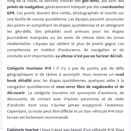
long de la route, ils devront trouver des
géo-défis
, qui sont des
points de navigation
, généralement indiqués par des
coordonnées
GPS
. Ces points doivent être visités, photographiés et inscrits sur
une feuille de course quotidienne. Les équipes peuvent accumuler
des points en complétant les étapes quotidiennes et en atteignant
les géo-défis. Des pénalités sont prévues pour les étapes
journalières manquées ou les excès de vitesse dans les zones
résidentielles. L'équipe qui obtient le plus de points gagne. Les
compétences en matière d'endurance, de navigation et de
conduite sont importantes.
La vitesse n'est pas un facteur décisif.
Catégorie tourisme 4×4 :
Il n'y a pas de points, pas de défis
géographiques ni de tâches à accomplir. Vous recevrez un
road
book détaillé
avec les étapes quotidiennes, quelques aides à la
navigation quotidiennes et
vous serez libre de vagabonder et de
découvrir
. La catégorie tourisme est synonyme d'aventure, de
découverte, de contact avec d'autres personnes et de visite
d'endroits dont vous n'auriez jamais soupçonné l'existence.
Cependant, la route peut être difficile et un bon véhicule 4×4 tout-
terrain est fortement recommandé.
Catégorie touring :
Vous n'avez pas besoin d'un véhicule 4×4. Vous