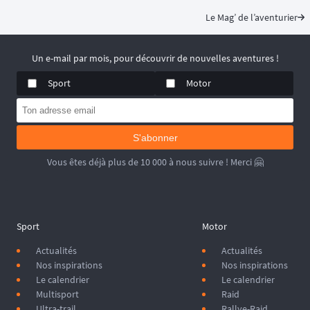
parcours dans le temps le plus rapide pour chaque catégorie. 🏆️
Le Mag’ de l’aventurier
📆 
Prochaines dates : du 11 au 20 Septembre 2026.
Un e-mail par mois, pour découvrir de nouvelles aventures !
Sport
Motor
S'abonner
Vous êtes déjà plus de 10 000 à nous suivre ! Merci 🤗
Sport
Motor
Actualités
Actualités
Nos inspirations
Nos inspirations
Le calendrier
Le calendrier
Multisport
Raid
Ultra-trail
Rallye-Raid