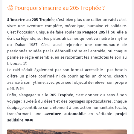
🤔 Pourquoi s'inscrire au 205 Trophée ?
S'inscrire au 205 Trophée
, c'est bien plus que rallier un
raid
: c'est
vivre une aventure complète, mécanique, humaine et solidaire.
C'est l'occasion unique de faire rouler sa
Peugeot 205
là où elle a
écrit sa légende, sur les pistes africaines qui ont vu naître le mythe
du Dakar 1987. C'est aussi rejoindre une communauté de
passionnés soudée par la débrouillardise et l'entraide, où chaque
panne se règle ensemble, en se racontant les anecdotes le soir au
bivouac. 🌌
Le raid séduit également par son format accessible : pas besoin
d'être un pilote confirmé ni de courir après un chrono, chacun
avance à son rythme, avec pour seul objectif de relever son propre
défi. 💪🏻
Enfin, s'engager sur le
205 Trophée
, c'est donner du sens à son
voyage : au-delà du désert et des paysages spectaculaires, chaque
équipage contribue concrètement à une action humanitaire locale,
transformant une
aventure automobile
en véritable
projet
solidaire
. ❤️🚘