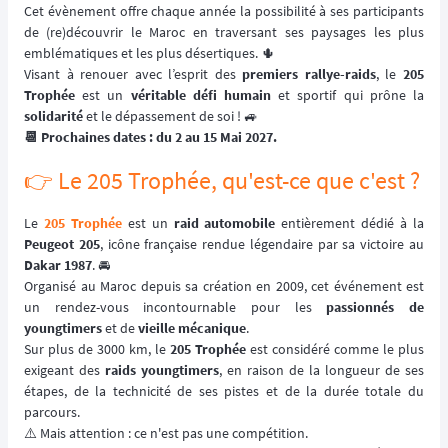
Cet évènement offre chaque année la possibilité à ses participants
de (re)découvrir le Maroc en traversant ses paysages les plus
emblématiques et les plus désertiques. 🌵
Visant à renouer avec l’esprit des
premiers rallye-raids
, le
205
Trophée
est un
véritable défi humain
et sportif qui prône la
solidarité
et le dépassement de soi ! 🚙
📆 Prochaines dates : du 2 au 15 Mai 2027.
👉️ Le 205 Trophée, qu'est-ce que c'est ?
Le
205 Trophée
est un
raid automobile
entièrement dédié à la
Peugeot 205
, icône française rendue légendaire par sa victoire au
Dakar 1987
. 🚘
Organisé au Maroc depuis sa création en 2009, cet événement est
un rendez-vous incontournable pour les
passionnés de
youngtimers
et de
vieille mécanique
.
Sur plus de 3000 km, le
205 Trophée
est considéré comme le plus
exigeant des
raids youngtimers
, en raison de la longueur de ses
étapes, de la technicité de ses pistes et de la durée totale du
parcours.
⚠️ Mais attention : ce n'est pas une compétition.