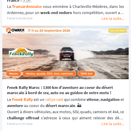
France
 ? 🇫🇷
La 
Transardennaise
 vous emmène à Charleville-Mézières, dans les 
Ardennes, pour un 
week-end enduro
 hors compétition, ouvert aux 
Lire la suite...
motos enduro, trail et trial dès 125 cm³. 🏍️
Publié le
05/08/2026
Portée par le Moto Club de Charleville-Mézières en Ardennes 
(MCCMA) depuis plus de 30 éditions, cette 
aventure moto
 mise sur 
le plaisir de rouler plutôt que sur la performance chronométrée. 
😉
📆 Prochaines dates : du 19 au 20 Septembre 2026.
Fenek Rally Maroc : 1300 km d'aventure au coeur du désert
marocain à bord de ssv, auto ou au guidon de votre moto !
Le 
Fenek Rally
 est un 
rallye-raid
 qui combine 
vitesse
, 
navigation
aventure
 au coeur du 
désert marocain
. 🏜️
challenge offroad
 s'adresse à ceux qui aiment relever des défis. 
Lire la suite...
💪🏻
Publié le
27/07/2026
🎯 L'objectif est simple : 
remporter la victoire
 en complétant le 