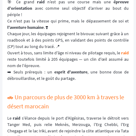
🎯 Ce grand
raid
n’est pas une course mais une
épreuve
d’orientation
avec comme seul objectif d’arriver au bout du
périple !
Ce n'est pas la vitesse qui prime, mais le dépassement de soi et
l'aventure humaine
. ❣️
Chaque jour, les équipages rejoignent le bivouac suivant grâce à un
roadbook et à des points GPS, en validant des points de contrôle
(CP) tout au long du tracé. 📍
Ouvert à tous, sans limite d'âge ni niveau de pilotage requis, le
raid
reste toutefois limité à 205 équipages — un clin d'œil assumé au
nom de l'épreuve.
➡️ Seuls prérequis : un
esprit d'aventure
, une bonne dose de
débrouillardise, et le goût du partage.
🚗 Un parcours de plus de 3000 km à travers le
désert marocain
Le
raid
s'élance depuis le port d'Algésiras, traverse le détroit vers
Tanger Med, puis relie Meknès, Merzouga, l'Erg Chebbi, l'Erg
Chegaga et le lac Iriki, avant de rejoindre la côte atlantique via Tata