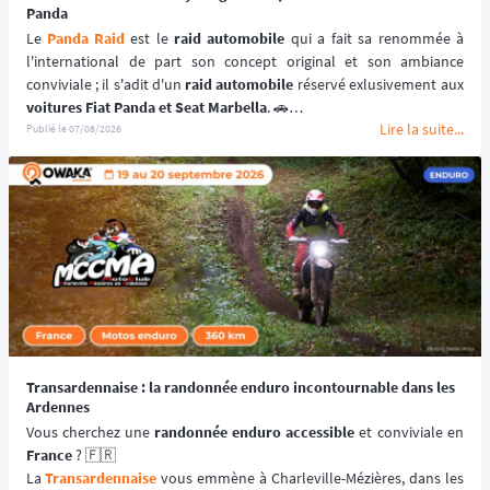
Panda
Le 
Panda Raid
 est le 
raid automobile
 qui a fait sa renommée à 
l'international de part son concept original et son ambiance 
conviviale ; il s'adit d'un 
raid automobile
voitures Fiat Panda et Seat Marbella
. 🚗
Lire la suite...
Une véritable 
aventure offroad
 qui se déroule au coeur du 
désert 
Publié le
07/08/2026
marocain
 à bord de 
véhicules youngtimers
. 🚘🌵
📆 Prochaines dates : du 3 au 10 avril 2027.
Transardennaise : la randonnée enduro incontournable dans les
Ardennes
Vous cherchez une 
randonnée enduro accessible 
France
 ? 🇫🇷
La 
Transardennaise
 vous emmène à Charleville-Mézières, dans les 