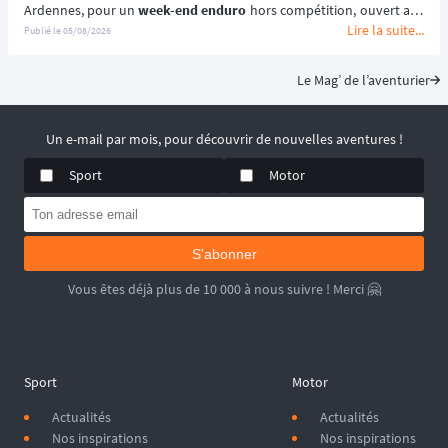
Ardennes, pour un 
week-end enduro
 hors compétition, ouvert aux 
Lire la suite...
motos enduro, trail et trial dès 125 cm³. 🏍️
Publié le
05/08/2026
Portée par le Moto Club de Charleville-Mézières en Ardennes 
(MCCMA) depuis plus de 30 éditions, cette 
aventure moto
 mise sur 
Le Mag’ de l’aventurier
le plaisir de rouler plutôt que sur la performance chronométrée. 
😉
📆 Prochaines dates : du 19 au 20 Septembre 2026.
Un e-mail par mois, pour découvrir de nouvelles aventures !
Sport
Motor
S'abonner
Vous êtes déjà plus de 10 000 à nous suivre ! Merci 🤗
Sport
Motor
Actualités
Actualités
Nos inspirations
Nos inspirations