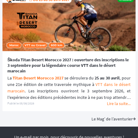
Škoda Titan Desert Morocco 2027 : ouverture des inscriptions le
3 septembre pour la légendaire course VTT dans le désert
marocain
La 
Titan Desert Morocco 2027
 se déroulera du 
25 au 30 avril
, pour 
une 21e édition de cette traversée mythique à 
VTT dans le désert 
marocain
. Les inscriptions ouvriront le 3 septembre 2026, et 
l'expérience des éditions précédentes incite à ne pas trop attendre : 
Lire la suite...
le tarif early bird, réservé aux 100 premiers inscrits, s'est envolé en 
Publié le
05/08/2026
quelques heures les années passées.
Le Mag’ de l’aventurier
Un e-mail par mois, pour découvrir de nouvelles aventures !