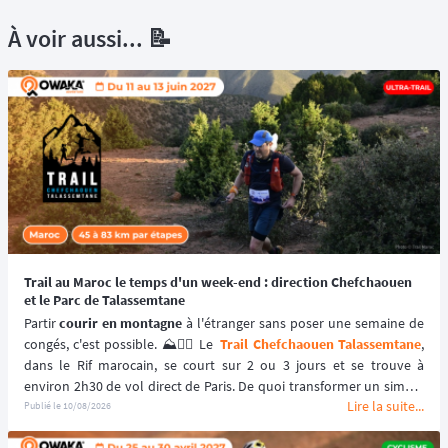
À voir aussi... 📝
Trail au Maroc le temps d'un week-end : direction Chefchaouen
et le Parc de Talassemtane
Partir 
courir en montagne
 à l'étranger sans poser une semaine de 
congés, c'est possible. ⛰️🏃‍♂️ Le 
Trail Chefchaouen Talassemtane
, 
dans le Rif marocain, se court sur 2 ou 3 jours et se trouve à 
environ 2h30 de vol direct de Paris. De quoi transformer un simple 
Lire la suite...
week-end en véritable évasion trail, sans sacrifier son planning.
Publié le
10/08/2026