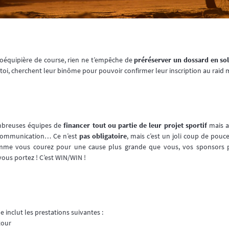
coéquipière de course, rien ne t’empêche de
préréserver un dossard en so
oi, cherchent leur binôme pour pouvoir confirmer leur inscription au raid 
mbreuses équipes de
financer tout ou partie de leur projet sportif
mais a
 communication… Ce n’est
pas obligatoire
, mais c’est un joli coup de pouc
mme vous courez pour une cause plus grande que vous, vos sponsors pou
vous portez ! C’est WIN/WIN !
 inclut les prestations suivantes :
tour