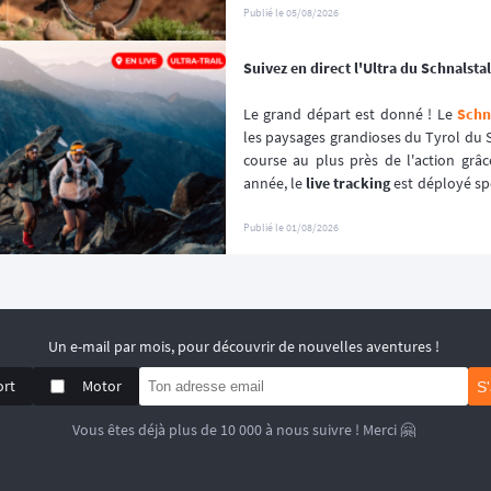
premiers inscrits, s'est envolé en que
Publié le
05/08/2026
Suivez en direct l'Ultra du Schnalstal 
Le grand départ est donné ! Le 
Schna
les paysages grandioses du Tyrol du S
course au plus près de l'action grâc
année, le 
live tracking
 est déployé sp
l'événement afin de garantir une expér
Publié le
01/08/2026
Un e-mail par mois, pour découvrir de nouvelles aventures !
ort
Motor
S
Vous êtes déjà plus de 10 000 à nous suivre ! Merci 🤗