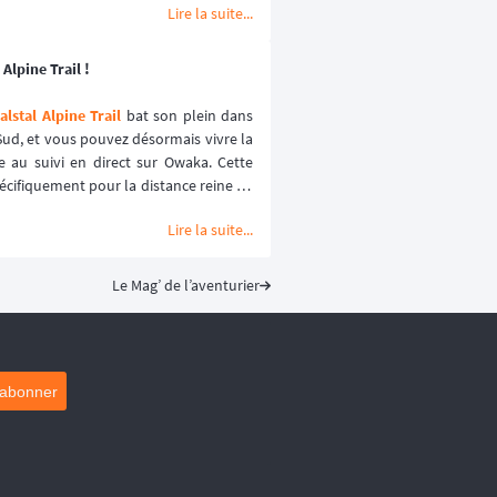
lques heures les années passées.
Lire la suite...
Alpine Trail !
lstal Alpine Trail
 bat son plein dans 
ud, et vous pouvez désormais vivre la 
e au suivi en direct sur Owaka. Cette 
écifiquement pour la distance reine de 
ience sécurisée et immersive. ⛰️🏃‍♂️
Lire la suite...
Le Mag’ de l’aventurier
'abonner