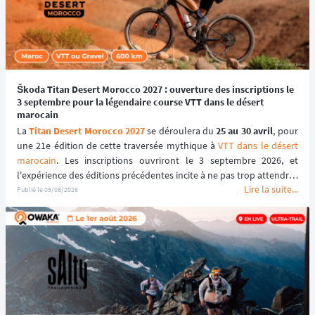
Škoda Titan Desert Morocco 2027 : ouverture des inscriptions le
3 septembre pour la légendaire course VTT dans le désert
marocain
La 
Titan Desert Morocco 2027
 se déroulera du 
25 au 30 avril
, pour 
une 21e édition de cette traversée mythique à 
VTT dans le désert 
marocain
. Les inscriptions ouvriront le 3 septembre 2026, et 
l'expérience des éditions précédentes incite à ne pas trop attendre : 
Lire la suite...
le tarif early bird, réservé aux 100 premiers inscrits, s'est envolé en 
Publié le
05/08/2026
quelques heures les années passées.