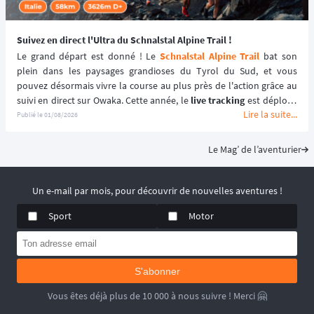
Suivez en direct l'Ultra du Schnalstal Alpine Trail !
Le grand départ est donné ! Le 
Schnalstal Alpine Trail
 bat son 
plein dans les paysages grandioses du Tyrol du Sud, et vous 
pouvez désormais vivre la course au plus près de l'action grâce au 
suivi en direct sur Owaka. Cette année, le 
live tracking
 est déployé 
Lire la suite...
spécifiquement pour la distance reine de l'événement afin de 
Publié le
01/08/2026
garantir une expérience sécurisée et immersive. ⛰️🏃‍♂️
Le Mag’ de l’aventurier
Un e-mail par mois, pour découvrir de nouvelles aventures !
Sport
Motor
S'abonner
Vous êtes déjà plus de 10 000 à nous suivre ! Merci 🤗