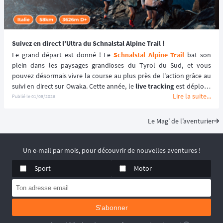
Suivez en direct l'Ultra du Schnalstal Alpine Trail !
Le grand départ est donné ! Le 
Schnalstal Alpine Trail
 bat son 
plein dans les paysages grandioses du Tyrol du Sud, et vous 
pouvez désormais vivre la course au plus près de l'action grâce au 
suivi en direct sur Owaka. Cette année, le 
live tracking
 est déployé 
Lire la suite...
spécifiquement pour la distance reine de l'événement afin de 
Publié le
01/08/2026
garantir une expérience sécurisée et immersive. ⛰️🏃‍♂️
Le Mag’ de l’aventurier
Un e-mail par mois, pour découvrir de nouvelles aventures !
Sport
Motor
S'abonner