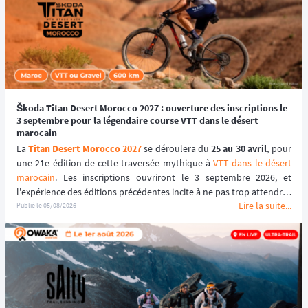
Škoda Titan Desert Morocco 2027 : ouverture des inscriptions le
3 septembre pour la légendaire course VTT dans le désert
marocain
La 
Titan Desert Morocco 2027
 se déroulera du 
25 au 30 avril
, pour 
une 21e édition de cette traversée mythique à 
VTT dans le désert 
marocain
. Les inscriptions ouvriront le 3 septembre 2026, et 
l'expérience des éditions précédentes incite à ne pas trop attendre : 
Lire la suite...
le tarif early bird, réservé aux 100 premiers inscrits, s'est envolé en 
Publié le
05/08/2026
quelques heures les années passées.