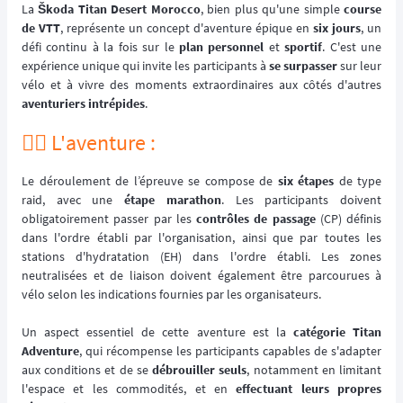
La
Škoda Titan Desert Morocco
, bien plus qu'une simple
course
de VTT
, représente un concept d'aventure épique en
six jours
, un
défi continu à la fois sur le
plan personnel
et
sportif
. C'est une
expérience unique qui invite les participants à
se surpasser
sur leur
vélo et à vivre des moments extraordinaires aux côtés d'autres
aventuriers intrépides
.
🚵‍♂️ L'aventure :
Le déroulement de l’épreuve se compose de
six étapes
de type
raid, avec une
étape marathon
. Les participants doivent
obligatoirement passer par les
contrôles de passage
(CP) définis
dans l'ordre établi par l'organisation, ainsi que par toutes les
stations d'hydratation (EH) dans l'ordre établi. Les zones
neutralisées et de liaison doivent également être parcourues à
vélo selon les indications fournies par les organisateurs.
Un aspect essentiel de cette aventure est la
catégorie Titan
Adventure
, qui récompense les participants capables de s'adapter
aux conditions et de se
débrouiller seuls
, notamment en limitant
l'espace et les commodités, et en
effectuant leurs propres