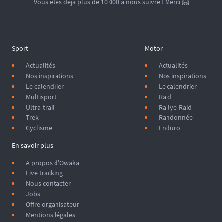
Vous êtes déjà plus de 10 000 à nous suivre ! Merci 🤗
Sport
Motor
Actualités
Actualités
Nos inspirations
Nos inspirations
Le calendrier
Le calendrier
Multisport
Raid
Ultra-trail
Rallye-Raid
Trek
Randonnée
Cyclisme
Enduro
En savoir plus
A propos d'Owaka
Live tracking
Nous contacter
Jobs
Offre organisateur
Mentions légales