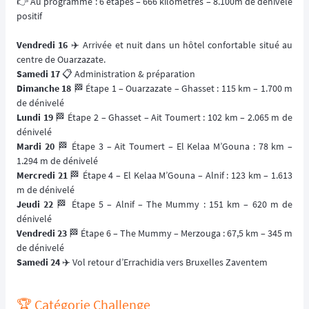
👉 Au programme : 6 étapes – 666 kilomètres – 8.100m de dénivelé
positif
Vendredi 16
✈️ Arrivée et nuit dans un hôtel confortable situé au
centre de Ouarzazate.
Samedi 17
📋 Administration & préparation
Dimanche 18
🏁 Étape 1 – Ouarzazate – Ghasset : 115 km – 1.700 m
de dénivelé
Lundi 19
🏁 Étape 2 – Ghasset – Ait Toumert : 102 km – 2.065 m de
dénivelé
Mardi 20
🏁 Étape 3 – Ait Toumert – El Kelaa M’Gouna : 78 km –
1.294 m de dénivelé
Mercredi 21
🏁 Étape 4 – El Kelaa M’Gouna – Alnif : 123 km – 1.613
m de dénivelé
Jeudi 22
🏁 Étape 5 – Alnif – The Mummy : 151 km – 620 m de
dénivelé
Vendredi 23
🏁 Étape 6 – The Mummy – Merzouga : 67,5 km – 345 m
de dénivelé
Samedi 24
✈️ Vol retour d’Errachidia vers Bruxelles Zaventem
🏆 Catégorie Challenge