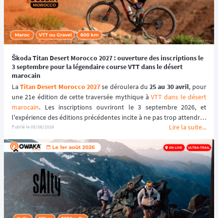
Škoda Titan Desert Morocco 2027 : ouverture des inscriptions le
3 septembre pour la légendaire course VTT dans le désert
marocain
La 
Titan Desert Morocco 2027
 se déroulera du 
25 au 30 avril
, pour 
une 21e édition de cette traversée mythique à 
VTT dans le désert 
marocain
. Les inscriptions ouvriront le 3 septembre 2026, et 
l'expérience des éditions précédentes incite à ne pas trop attendre : 
Lire la suite...
le tarif early bird, réservé aux 100 premiers inscrits, s'est envolé en 
Publié le
05/08/2026
quelques heures les années passées.