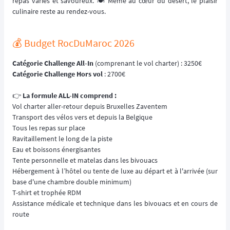
repas variés et savoureux. 🍽️ Même au cœur du désert, le plaisir
culinaire reste au rendez-vous.
💰️ Budget RocDuMaroc 2026
Catégorie Challenge All-In
(comprenant le vol charter) : 3250€
Catégorie Challenge Hors vol
: 2700€
👉
La formule ALL-IN comprend :
Vol charter aller-retour depuis Bruxelles Zaventem
Transport des vélos vers et depuis la Belgique
Tous les repas sur place
Ravitaillement le long de la piste
Eau et boissons énergisantes
Tente personnelle et matelas dans les bivouacs
Hébergement à l’hôtel ou tente de luxe au départ et à l'arrivée (sur
base d'une chambre double minimum)
T-shirt et trophée RDM
Assistance médicale et technique dans les bivouacs et en cours de
route