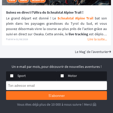
Suivez en direct l'Ultra du Schnalstal Alpine Trail !
Le grand départ est donné ! Le 
Schnalstal Alpine Trail
 bat son 
plein dans les paysages grandioses du Tyrol du Sud, et vous 
pouvez désormais vivre la course au plus près de l'action grâce au 
suivi en direct sur Owaka. Cette année, le 
live tracking
 est déployé 
Lire la suite...
spécifiquement pour la distance reine de l'événement afin de 
Publié le
01/08/2026
garantir une expérience sécurisée et immersive. ⛰️🏃‍♂️
Le Mag’ de l’aventurier
Un e-mail par mois, pour découvrir de nouvelles aventures !
Sport
Motor
S'abonner
Vous êtes déjà plus de 10 000 à nous suivre ! Merci 🤗