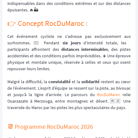
indispensables dans des conditions extrêmes et sur des distances
épuisantes. 🔥🏜️
👉️ Concept RocDuMaroc :
Cet événement cycliste ne s'adresse pas exclusivement aux
surhommes. 🦸‍♂️ Pendant
six jours
d’intensité totale, les
participants affrontent des
distances interminables
, des pistes
accidentées et des conditions parfois imprévisibles. ☀️ Une épreuve
physique et mentale unique, réservée à celles et ceux qui osent
repousser leurs limites.
Malgré la difficulté, la
convivialité
et la
solidarité
restent au cœur
de l’événement. L’esprit d’équipe se ressent sur la piste, au bivouac
et jusqu’à la ligne d’arrivée. Le parcours du
RocDuMaroc
relie
Ouarzazate à Merzouga, entre montagnes et désert. 🇲🇦 Une
traversée du Maroc par les pistes les plus spectaculaires du pays.
📆 Programme RocDuMaroc 2026