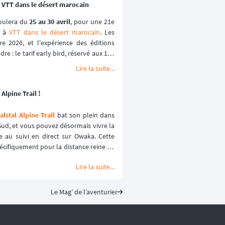
 VTT dans le désert marocain
oulera du 
25 au 30 avril
, pour une 21e 
 à 
VTT dans le désert marocain
. Les 
e 2026, et l'expérience des éditions 
e : le tarif early bird, réservé aux 100 
lques heures les années passées.
Lire la suite...
Alpine Trail !
lstal Alpine Trail
 bat son plein dans 
ud, et vous pouvez désormais vivre la 
e au suivi en direct sur Owaka. Cette 
écifiquement pour la distance reine de 
ience sécurisée et immersive. ⛰️🏃‍♂️
Lire la suite...
Le Mag’ de l’aventurier