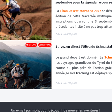
septembre pour la légendaire course
La 
Titan Desert Morocco 2027
 se dér
édition de cette traversée mythique
inscriptions ouvriront le 3 septembr
précédentes incite à ne pas trop attendr
premiers inscrits, s'est envolé en que
Publié le
05/08/2026
Suivez en direct l'Ultra du Schnalstal 
Le grand départ est donné ! Le 
Schna
les paysages grandioses du Tyrol du S
course au plus près de l'action grâc
année, le 
live tracking
 est déployé sp
l'événement afin de garantir une expér
Publié le
01/08/2026
Un e-mail par mois, pour découvrir de nouvelles aventures !