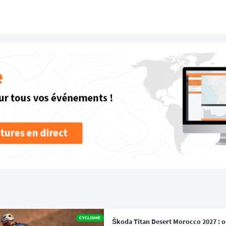
Škoda Titan Desert Morocco 2027 : ou