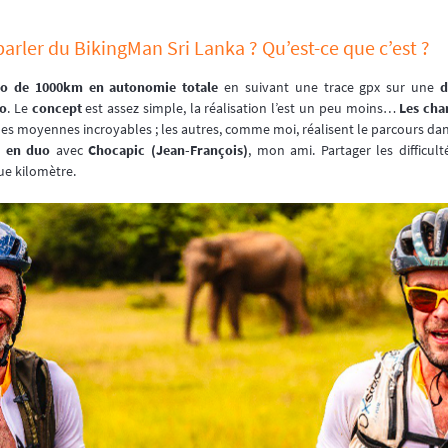
arler du BikingMan Sri Lanka ? Qu’est-ce que c’est ?
lo de 1000km en autonomie totale
en suivant une trace gpx sur une
d
lo
. Le
concept
est assez simple, la réalisation l’est un peu moins…
Les cha
 des moyennes incroyables ; les autres, comme moi, réalisent le parcours dans
e
en duo
avec
Chocapic (Jean-François)
, mon ami. Partager les difficu
ue kilomètre.