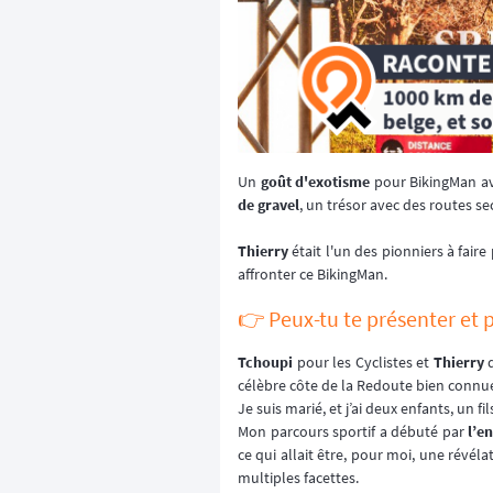
Un
goût d'exotisme
pour BikingMan av
de gravel
, un trésor avec des routes se
Thierry
était l'un des pionniers à faire
affronter ce BikingMan.
👉️ Peux-tu te présenter et 
Tchoupi
pour les Cyclistes et
Thierry
d
célèbre côte de la Redoute bien connue 
Je suis marié, et j’ai deux enfants, un fi
Mon parcours sportif a débuté par
l’e
ce qui allait être, pour moi, une révél
multiples facettes.