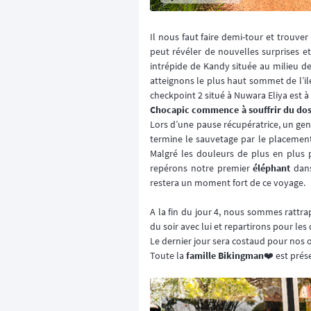
Il nous faut faire demi-tour et trouve
peut révéler de nouvelles surprises et
intrépide de Kandy située au milieu de 
atteignons le plus haut sommet de l’ile
checkpoint 2 situé à Nuwara Eliya est à
Chocapic commence à souffrir du do
Lors d’une pause récupératrice, un gen
termine le sauvetage par le placemen
Malgré les douleurs de plus en plus 
repérons notre premier
éléphant
dans
restera un moment fort de ce voyage.
A la fin du jour 4, nous sommes rattr
du soir avec lui et repartirons pour le
Le dernier jour sera costaud pour nos
Toute la
famille Bikingman
❤️ est prés