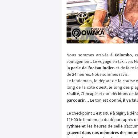
Nous sommes arrivés à
Colombo
, c
soulagement. Le voyage en taxi vers N
la
perle de l’océan indien
et de faire 
de 24 heures. Nous sommes ravis.
Le lendemain, le départ de la course e
long de la côte ouest, le long des pla
réalité
, Chocapic et moi décidons de fa
parcourir
… Le ton est donné,
il va fal
Le checkpoint 1 est situé à Sigiriyâ d
11H00 le lendemain du départ après u
rythme
et les heures de selle s’accum
gravent dans nos mémoires des mome