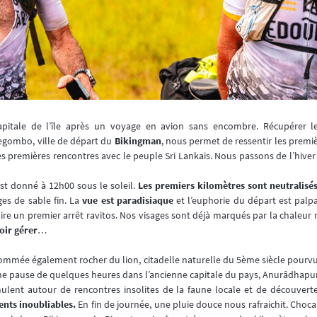
apitale de l’île après un voyage en avion sans encombre. Récupérer l
egombo, ville de départ du
Bikingman
, nous permet de ressentir les prem
les premières rencontres avec le peuple Sri Lankais. Nous passons de l’hive
st donné à 12h00 sous le soleil.
Les premiers kilomètres sont neutralisé
ges de sable fin. La
vue est paradisiaque
et l’euphorie du départ est palp
ire un premier arrêt ravitos. Nos visages sont déjà marqués par la chaleur m
loir gérer
…
énommée également rocher du lion, citadelle naturelle du 5ème siècle pourvu
ne pause de quelques heures dans l’ancienne capitale du pays, Anurâdha
ulent autour de rencontres insolites de la faune locale et de découverte
nts inoubliables.
En fin de journée, une pluie douce nous rafraichit. Cho