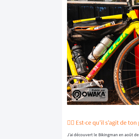
🚵‍♂️ Est-ce qu’il s’agit de t
J’ai découvert le Bikingman en août der