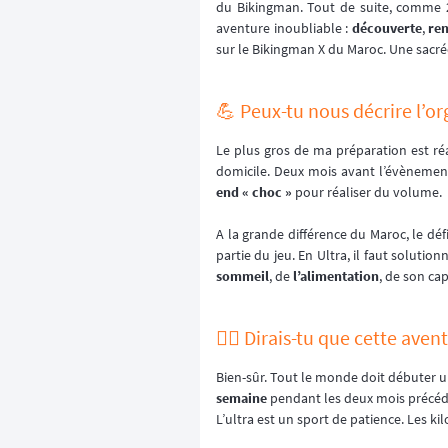
du Bikingman. Tout de suite, comme 20 
aventure inoubliable :
découverte
,
re
sur le Bikingman X du Maroc. Une sacré
💪 Peux-tu nous décrire l’o
Le plus gros de ma préparation est réa
domicile. Deux mois avant l’évènement,
end « choc »
pour réaliser du volume.
A la grande différence du Maroc, le défi
partie du jeu. En Ultra, il faut solut
sommeil
, de
l’alimentation
, de son cap
🙋‍♂️ Dirais-tu que cette ave
Bien-sûr. Tout le monde doit débuter un
semaine
pendant les deux mois précéden
L’ultra est un sport de patience. Les k