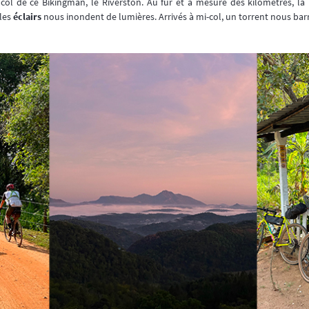
col de ce Bikingman, le Riverston. Au fur et à mesure des kilomètres, l
 les
éclairs
nous inondent de lumières. Arrivés à mi-col, un torrent nous barr