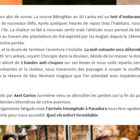
r un abri de survie. La course BikingMan au Sri Lanka est un
test d’enduran
 de nouveaux défis. Après quelques heures de repos chez l’habitant, nous 
l’ile. La chaleur se fait à nouveau sentir mais l’altitude nous permet de bé
 au travers des plantations de thé exploité par les Anglais depuis le 19ème
 notre portée.
s
et le doute de terminer l’aventure s’installe.
La nuit suivante sera déterm
til Sri Lankais, voyant Chocapic dans la douleur, décide de lui masser le d
t adroit de
2 bandes anti-cloques
sur ses fesses et nous voilà repartis vers
présentes et la chaleur, nous traversons des paysages à couper le souff
 la réserve de Yala. Moment magique que l’on attendait avec impatienc
apés par
Axel Carion
lui-même venu se dérouiller les jambes sur la fin du p
s derniers kilomètres de notre aventure.
 organismes fatigués mais
l’arrivée triomphale à Panadura
nous fera rapidem
ente pour nous accueillir.
Quel réconfort formidable
.