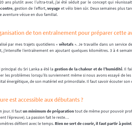
ans plutôt avec l’ultra-trail, j’ai été séduit par le concept qui réunissai
ncontre
, gestion de l’effort,
voyage
et vélo bien sûr. Deux semaines plus tard
e aventure vécue en duo familial.
rganisation de ton entraînement pour préparer cette a
lisé par mes trajets quotidiens «
vélotafs
». Je travaille dans un service 
 j’intensifie l’entraînement en ajoutant quelques kilomètres. 3 à 4 semaine
 principal du Sri Lanka a été la
gestion de la chaleur et de l’humidité
. Il f
ionner les problèmes lorsqu’ils surviennent même si nous avons essayé de le
ital énergétique, de son matériel est primordiale. Il faut savoir écouter son c
nture est accessible aux débutants ?
 jour. Il faut
un minimum de préparation
tout de même pour pouvoir profi
t l’épreuve). La passion fait le reste…
ilomètres défilent avec le temps.
Rien ne sert de courir, il faut partir à point