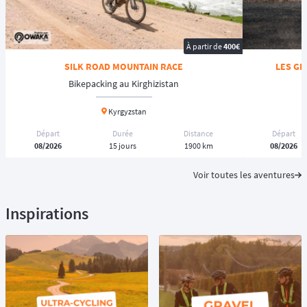
À partir de
400€
SILK ROAD MOUNTAIN RACE
LES GÉ
Bikepacking au Kirghizistan
Kyrgyzstan
Départ
Durée
Distance
Départ
08/2026
15 jours
1900 km
08/2026
Voir toutes les aventures
Inspirations