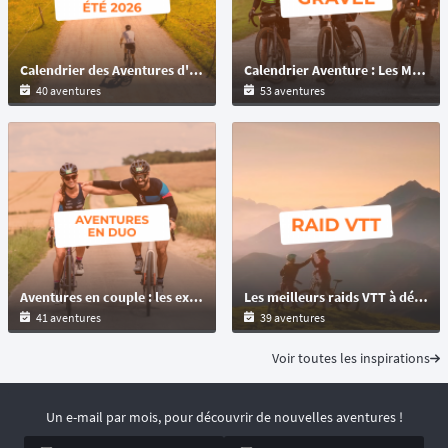
Calendrier des Aventures d'Ultra-Cyclisme et Bikepacking : Préparez votre Été
Calendrier Aventure : Les Meilleures Épreuves Gravel et Multi-Formats à Découvrir
40 aventures
53 aventures
Aventures en couple : les expériences inoubliables pour les amoureux d’évasion à l'occasion de la Saint Valentin
Les meilleurs raids VTT à découvrir sur Owaka : MTB, Ebike et Fatbike en France et dans le monde
41 aventures
39 aventures
Voir toutes les inspirations
Un e-mail par mois, pour découvrir de nouvelles aventures !