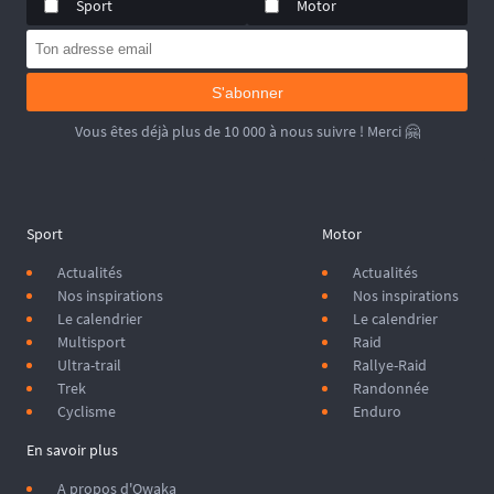
Sport
Motor
S'abonner
Vous êtes déjà plus de 10 000 à nous suivre ! Merci 🤗
Sport
Motor
Actualités
Actualités
Nos inspirations
Nos inspirations
Le calendrier
Le calendrier
Multisport
Raid
Ultra-trail
Rallye-Raid
Trek
Randonnée
Cyclisme
Enduro
En savoir plus
A propos d'Owaka