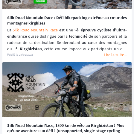
Silk Road Mountain Race : Défi bikepacking extrême au cœur des
montagnes kirghizes
La 
Silk Road Mountain Race
 est une 🚵 
épreuve cycliste d'ultra-
endurance
 qui se distingue par la 
technicité
 de son parcours et la 
rudesse de sa destination. Se déroulant au cœur des montagnes 
du 📍 
Kirghizistan
, cette course impose aux participants un défi 
Lire la suite...
exceptionnel tant par la complexité du terrain que par les 
Publié le
28/01/2025
conditions environnementales extrêmes.
Silk Road Mountain Race, 1800 km de vélo au Kirghizistan ! Plus
qu'une aventure : un défi ! (unsupported, single-stage cycling