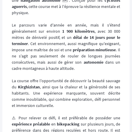
une
navigation autonome
🗺️. Conçue pour les
cyclistes
aguerris
, cette course met à l'épreuve la résilience mentale et
physique.
Le parcours varie d'année en année, mais il s'étend
généralement sur environ
1 900 kilomètres
, avec 30 000
mètres de dénivelé positif, et un
délai de 14 jours pour le
terminer
. Cet environnement, aussi magnifique qu'exigeant,
impose une maîtrise de soi et une
préparation minutieuse
. Il
ne s'agit pas seulement de rouler de longues journées
consécutives, mais aussi de gérer son
autonomie
dans un
cadre montagneux à haute altitude.
La course offre l'opportunité de découvrir la beauté sauvage
du
Kirghizistan
, ainsi que la chaleur et la générosité de ses
habitants. Une expérience marquante, souvent décrite
comme inoubliable, qui combine exploration, défi personnel
et immersion culturelle.
⚠️ Pour relever ce défi, il est préférable de posséder une
expérience préalable
en
bikepacking
sur plusieurs jours, de
préférence dans des régions reculées et hors route. Il est