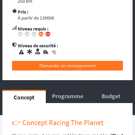
250 km
contacts d’assistance médicale locale.
L’organisation dispose de médecin(s), et
Prix :
À partir de 13900€
d’une équipe médicale. Ils se répartissent sur
le circuit, ou suivent la progression de la
Niveau requis :
course. La balise satellitaire est fortement
conseillée pour les accidents qui pourraient
survenir en dehors du tracé, ou les égarés.
Niveau de securité :
L’organisation dispose d’au moins une
ambulance et/ou véhicule médicalisé à
poste ainsi que des médecins et équipes
Demander un renseignement
médicales qui se répartissent sur le circuit,
ou suivent la progression de la course.
L’organisation dispose d’hélicoptère(s),
d’ambulance, d’équipes médicales à poste
ainsi que des médecins et équipes médicales
Programme
Budget
Concept
qui se répartissent sur le circuit, ou suivent la
progression de la course.
👉 Concept Racing The Planet