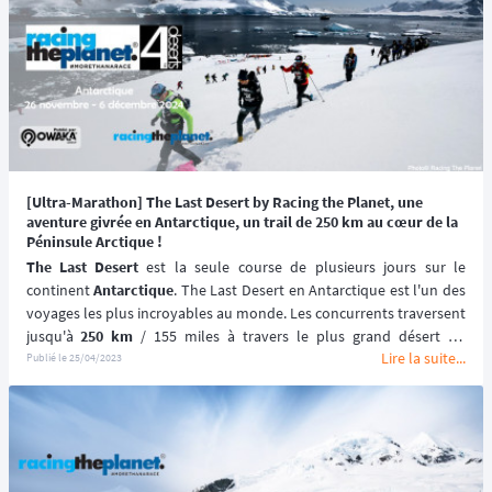
[Ultra-Marathon] The Last Desert by Racing the Planet, une
aventure givrée en Antarctique, un trail de 250 km au cœur de la
Péninsule Arctique !
The Last Desert
 est la seule course de plusieurs jours sur le 
continent 
Antarctique
. The Last Desert en Antarctique est l'un des 
voyages les plus incroyables au monde. Les concurrents traversent 
jusqu'à 
250 km
 / 155 miles à travers le plus grand désert du 
Lire la suite...
monde, souvent appelé le "
désert blanc
". 
Publié le
25/04/2023