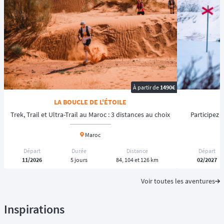
À partir de
1490€
LA BOUCLE DE L'ÉTOILE
Trek, Trail et Ultra-Trail au Maroc : 3 distances au choix
Participez 
Maroc
Départ
Durée
Distance
Départ
11/2026
5 jours
84, 104 et 126 km
02/2027
Voir toutes les aventures
Inspirations