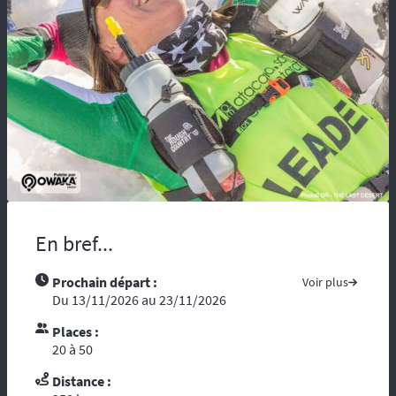
maladie, vous risquez d’être coupés du
monde et de tous moyens de secours.
Compter sur l’assistance des autochtones
n’est pas toujours aisée …. Nous vous
recommandons de partir avec tous les
contacts administratifs et de secours
disponibles sur les pays traversés, prenez
avec vous les guides touristiques comme : «
le Guide du Routard ». Et par ces temps de
crise mondiale, consultez le site du ministère
des affaires étrangères :
« Conseils aux
voyageurs »
. Le réseau GSM n’offre pas une
En bref...
couverture à 100%, donc il est fortement
conseillé voire indispensable de se munir
d’un téléphone ou d’une balise satellitaire.
Prochain départ :
Voir plus
L’organisation dispose d’un
personnel
Du 13/11/2026 au 23/11/2026
diplômé de brevet d’Etat
et de premier
Places :
secours. Dans le cadre d’une randonnée,
20 à 50
vous vous reposez sur l’ouvreur et le
fermeur qui ont les compétences
Distance :
d’intervention des premiers secours et les