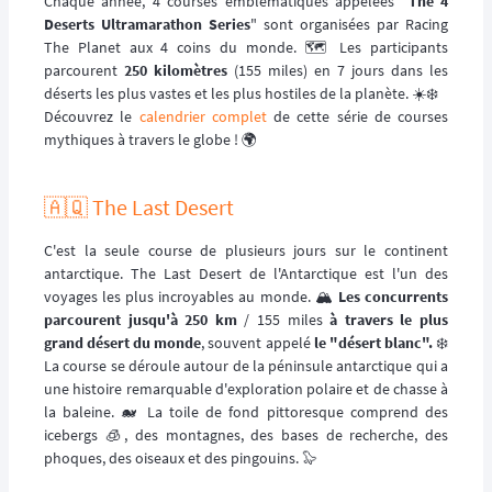
Chaque année, 4 courses emblématiques appelées "
The 4
Deserts Ultramarathon Series
" sont organisées par Racing
The Planet aux 4 coins du monde. 🗺️ Les participants
parcourent
250 kilomètres
(155 miles) en 7 jours dans les
déserts les plus vastes et les plus hostiles de la planète. ☀️❄️
Découvrez le
calendrier complet
de cette série de courses
mythiques à travers le globe ! 🌍
🇦🇶 The Last Desert
C'est la seule course de plusieurs jours sur le continent
antarctique. The Last Desert de l'Antarctique est l'un des
voyages les plus incroyables au monde. 🏔️
Les concurrents
parcourent jusqu'à 250 km
/ 155 miles
à travers le plus
grand désert du monde
, souvent appelé
le "désert blanc".
❄️
La course se déroule autour de la péninsule antarctique qui a
une histoire remarquable d'exploration polaire et de chasse à
la baleine. 🐋 La toile de fond pittoresque comprend des
icebergs 🧊, des montagnes, des bases de recherche, des
phoques, des oiseaux et des pingouins. 🦭