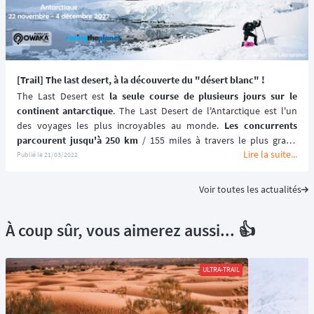
[Trail] The last desert, à la découverte du "désert blanc" !
The Last Desert est 
la seule course de plusieurs jours sur le 
continent antarctique
. The Last Desert de l'Antarctique est l'un 
des voyages les plus incroyables au monde. 
Les concurrents 
parcourent jusqu'à 250 km
 / 155 miles à travers le plus grand 
Lire la suite...
désert du monde, souvent appelé le "désert blanc". 
La course se 
Publié le
21/03/2022
déroule autour de la péninsule antarctique 
qui a une histoire 
remarquable d'exploration polaire et de chasse à la baleine.
Voir toutes les actualités
À coup sûr, vous aimerez aussi... 👍
ULTRA-TRAIL