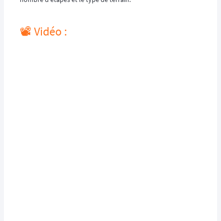
📽️ Vidéo :