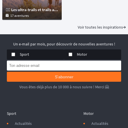
🏃‍♂️ Les ultra-trails et trails au calendrier UTMB World Series !
17 aventures
Voir toutes les inspirations
Un e-mail par mois, pour découvrir de nouvelles aventures !
Sport
Motor
S'abonner
Vous êtes déjà plus de 10 000 à nous suivre ! Merci 🤗
Sport
Motor
Actualités
Actualités