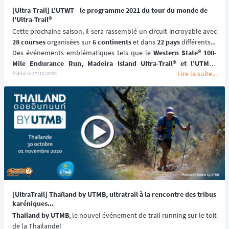
[Ultra-Trail] L'UTWT - le programme 2021 du tour du monde de
l'Ultra-Trail®
28 courses
 organisées sur 
6 continents
 et dans
 22 pays
 différents...
Des événements emblématiques tels que le
 Western State® 100-
Mile Endurance Run, Madeira Island Ultra-Trail® et l'UTMB® 
Lire la suite...
Mont-Blanc
 (UTMB®, TDS® et CCC®) seront à nouveau sur le 2021
Publié le
27/12/2020
Ultra-Trail® World Tour calendrier
. 
[UltraTrail] Thaïland by UTMB, ultratrail à la rencontre des tribus
karéniques...
Thailand by UTMB
, le nouvel événement de trail running sur le toit 
de la Thaïlande!