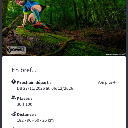
maladie, vous risquez d’être coupés du
monde et de tous moyens de secours.
Compter sur l’assistance des autochtones
n’est pas toujours aisée …. Nous vous
recommandons de partir avec tous les
contacts administratifs et de secours
disponibles sur les pays traversés, prenez
avec vous les guides touristiques comme : «
le Guide du Routard ». Et par ces temps de
crise mondiale, consultez le site du ministère
des affaires étrangères :
« Conseils aux
En bref...
voyageurs »
. Le réseau GSM n’offre pas une
couverture à 100%, donc il est fortement
Prochain départ :
Voir plus
conseillé voire indispensable de se munir
Du 27/11/2026 au 06/12/2026
d’un téléphone ou d’une balise satellitaire.
L’organisation dispose d’un
personnel
Places :
diplômé de brevet d’Etat
et de premier
30 à 100
secours. Dans le cadre d’une randonnée,
vous vous reposez sur l’ouvreur et le
Distance :
fermeur qui ont les compétences
182 - 96 - 50 - 25 km
d’intervention des premiers secours et les