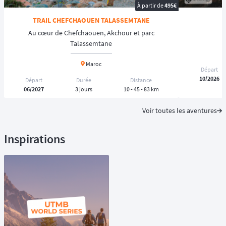
À partir de
495€
TRAIL CHEFCHAOUEN TALASSEMTANE
G
Au cœur de Chefchaouen, Akchour et parc
Talassemtane
Maroc
Départ
10/2026
Départ
Durée
Distance
06/2027
3 jours
10 - 45 - 83 km
Voir toutes les aventures
Inspirations