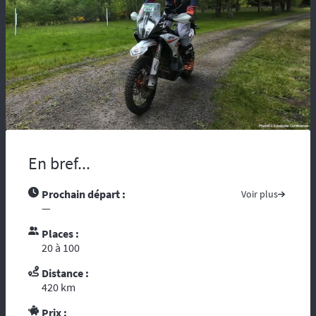
maladie, vous risquez d’être coupés du
monde et de tous moyens de secours.
Compter sur l’assistance des autochtones
n’est pas toujours aisée …. Nous vous
recommandons de partir avec tous les
contacts administratifs et de secours
disponibles sur les pays traversés, prenez
avec vous les guides touristiques comme : «
le Guide du Routard ». Et par ces temps de
crise mondiale, consultez le site du ministère
En bref...
des affaires étrangères :
« Conseils aux
voyageurs »
. Le réseau GSM n’offre pas une
couverture à 100%, donc il est fortement
Prochain départ :
Voir plus
conseillé voire indispensable de se munir
—
d’un téléphone ou d’une balise satellitaire.
Places :
L’organisation dispose d’un
personnel
20 à 100
diplômé de brevet d’Etat
et de premier
secours. Dans le cadre d’une randonnée,
Distance :
vous vous reposez sur l’ouvreur et le
420 km
fermeur qui ont les compétences
d’intervention des premiers secours et les
Prix :