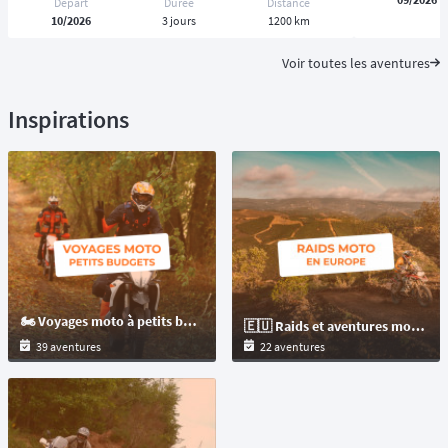
Départ
Durée
Distance
10/2026
3 jours
1200 km
Voir toutes les aventures
Inspirations
🏍️ Voyages moto à petits budgets : raids et randonnées moto
🇪🇺 Raids et aventures moto offroad en Europe pour les motos : trails et maxitrails !
39 aventures
22 aventures