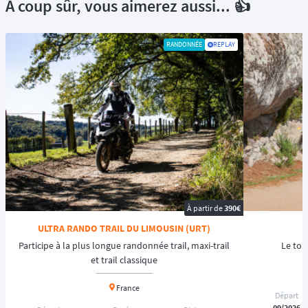
À coup sûr, vous aimerez aussi... 👍
RANDONNÉE
REPLAY
À partir de
390€
ULTRA RANDO TRAIL DU LIMOUSIN (URT)
Participe à la plus longue randonnée trail, maxi-trail
Le tou
et trail classique
France
Départ
09/2026