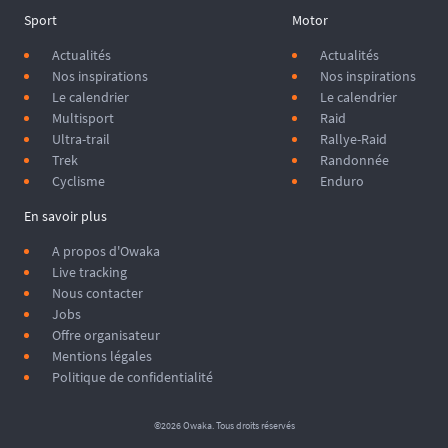
Sport
Motor
Actualités
Actualités
Nos inspirations
Nos inspirations
Le calendrier
Le calendrier
Multisport
Raid
Ultra-trail
Rallye-Raid
Trek
Randonnée
Cyclisme
Enduro
En savoir plus
A propos d'Owaka
Live tracking
Nous contacter
Jobs
Offre organisateur
Mentions légales
Politique de confidentialité
©2026 Owaka. Tous droits réservés