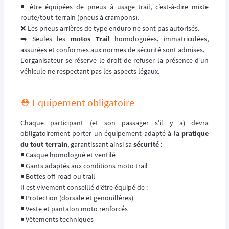
◾️ être équipées de pneus à usage trail, c’est-à-dire mixte
route/tout-terrain (pneus à crampons).
❌ Les pneus arrières de type enduro ne sont pas autorisés.
➡️ Seules les
motos Trail
homologuées, immatriculées,
assurées et conformes aux normes de sécurité sont admises.
L’organisateur se réserve le droit de refuser la présence d’un
véhicule ne respectant pas les aspects légaux.
⛑️ Equipement obligatoire
Chaque participant (et son passager s’il y a) devra
obligatoirement porter un équipement adapté à la
pratique
du tout-terrain
, garantissant ainsi sa
sécurité
:
◾️ Casque homologué et ventilé
◾️ Gants adaptés aux conditions moto trail
◾️ Bottes off-road ou trail
Il est vivement conseillé d’être équipé de :
◾️ Protection (dorsale et genouillères)
◾️ Veste et pantalon moto renforcés
◾️ Vêtements techniques