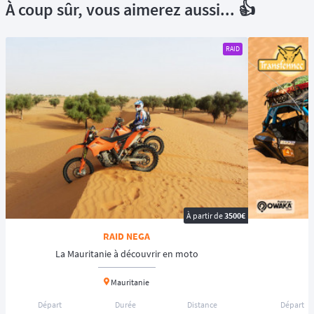
À coup sûr, vous aimerez aussi... 👍
RAID
À partir de
3500€
RAID NEGA
La Mauritanie à découvrir en moto
Mauritanie
Départ
Durée
Distance
Départ