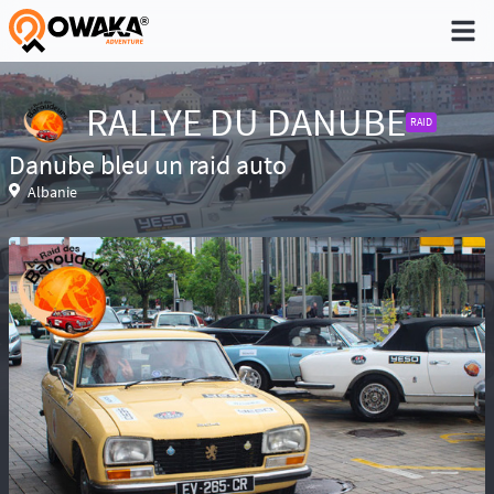
®
RALLYE DU DANUBE
RAID
Danube bleu un raid auto
Niveau 1 - Pratique non régulière (Quelques
Albanie
sorties dans l'année)
Niveau 2 - Pratique occasionnelle (Une sortie
par trimestre)
Niveau 3 - Pratique régulière (A déjà participé à
des aventures)
Niveau 4 - Pratique intensive (Participe
régulièrement à des aventures)
Niveau 5 - Expert (Sans limite)
Réservé aux baroudeurs, la prise de
risque fait partie de l’aventure. Conscient des
difficultés de recherche en cas d’accident ou