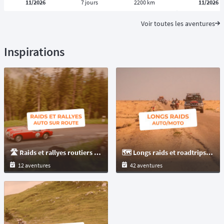
11/2026
7 jours
2200 km
11/2026
Voir toutes les aventures
Inspirations
🛣️ Raids et rallyes routiers auto sur route goudronnée uniquement
🗺️ Longs raids et roadtrips de plus de 3000 km à parcourir en auto ou moto à travers le monde
12 aventures
42 aventures