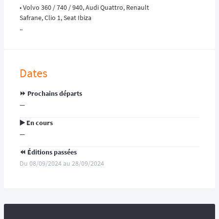
• Volvo 360 / 740 / 940, Audi Quattro, Renault
Safrane, Clio 1, Seat Ibiza
..
Dates
⏩️ Prochains départs
—
▶️ En cours
—
⏪️ Éditions passées
Du 08/09/2024 au 28/09/2024