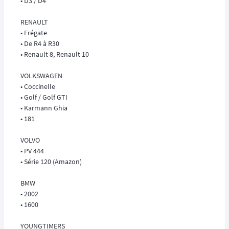
• D3 / D4
RENAULT
• Frégate
• De R4 à R30
• Renault 8, Renault 10
VOLKSWAGEN
• Coccinelle
• Golf / Golf GTI
• Karmann Ghia
• 181
VOLVO
• PV 444
• Série 120 (Amazon)
BMW
• 2002
• 1600
YOUNGTIMERS