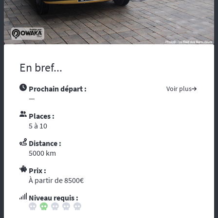
maladie, vous risquez d’être coupés du
monde et de tous moyens de secours.
Compter sur l’assistance des autochtones
n’est pas toujours aisée …. Nous vous
recommandons de partir avec tous les
contacts administratifs et de secours
En bref...
disponibles sur les pays traversés, prenez
avec vous les guides touristiques comme : «
Prochain départ :
Voir plus
le Guide du Routard ». Et par ces temps de
—
crise mondiale, consultez le site du ministère
des affaires étrangères :
« Conseils aux
Places :
voyageurs »
. Le réseau GSM n’offre pas une
5 à 10
couverture à 100%, donc il est fortement
conseillé voire indispensable de se munir
Distance :
d’un téléphone ou d’une balise satellitaire.
5000 km
L’organisation dispose d’un
personnel
Prix :
diplômé de brevet d’Etat
et de premier
À partir de 8500€
secours. Dans le cadre d’une randonnée,
vous vous reposez sur l’ouvreur et le
Niveau requis :
fermeur qui ont les compétences
d’intervention des premiers secours et les