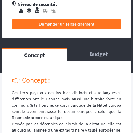
contacts d’assistance médicale locale.
Niveau de securité :
L’organisation dispose de médecin(s), et
d’une équipe médicale. Ils se répartissent sur
le circuit, ou suivent la progression de la
Demander un renseignement
course. La balise satellitaire est fortement
conseillée pour les accidents qui pourraient
survenir en dehors du tracé, ou les égarés.
L’organisation dispose d’au moins une
Budget
Concept
ambulance et/ou véhicule médicalisé à
poste ainsi que des médecins et équipes
médicales qui se répartissent sur le circuit,
ou suivent la progression de la course.
👉️ Concept :
L’organisation dispose d’hélicoptère(s),
d’ambulance, d’équipes médicales à poste
ainsi que des médecins et équipes médicales
Ces trois pays aux destins bien distincts et aux langues si
qui se répartissent sur le circuit, ou suivent la
différentes ont le Danube mais aussi une histoire forte en
progression de la course.
commun. Si la Hongrie, ce cœur baroque de la Mittel Europa
semble avoir embrassé le destin européen, celui que la
Roumanie arbore est unique.
Broyée par les décennies de plomb de la dictature, elle est
aujourd’hui animée d’une extraordinaire vitalité européenne.